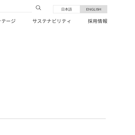
日本語
ENGLISH
い復旧を、心よりお祈り申しあげます。
ンテージ
サステナビリティ
採用情報