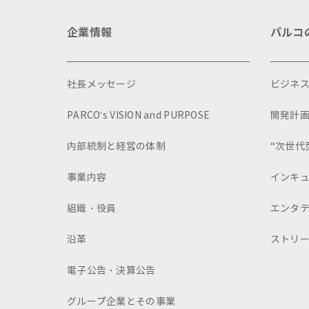
企業情報
パルコ
社長メッセージ
ビジネ
PARCO's VISION and PURPOSE
開発計
内部統制と経営の体制
“次世代
事業内容
インキ
組織・役員
エンタ
沿革
ストリ
電子公告・決算公告
グループ企業とその事業