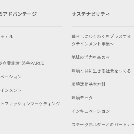
のアドバンテージ
サステナビリティ
スモデル
暮らしにわくわくをプラスする
タテインメント事業～
画
地域の活力を高める
型商業施設”渋谷PARCO
環境と共に生きる社会をつくる
ュベーション
環境活動基本方針
テインメント
環境データ
ートファッションマーケティング
インキュベーション
ステークホルダーとのパートナ