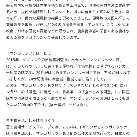
静岡県内で一番の豚肉生産地である富士地区で、地域の豚肉生産に貢献す
るため、先代が種豚場としてスタート。国内に留まらず海外にも赴き、調
査を行い、優良な原種豚の確保に努めてきました。原種豚の交配を行って
育種改良を進め、現在は500頭の原種豚を飼養しています。こうした品種
改良における研究や貢献などが認められ、農業従事者の栄誉である農林水
産大臣賞を９回にわたって受賞しています。
「マンガリッツァ豚」とは
2015年、イギリスでの原種豚調査中に出会った「マンガリッツァ豚」
は、くるくるカールした巻き毛に覆われ「羊毛の豚」と呼ばれるハンガリ
ー原産の豚です。20世紀はじめまでハンガリー国内で数百万頭が飼われて
いましたが、20世紀後半には激減、絶滅寸前に陥りました。
その後「マンガリッツァ豚を誇りにしていきたい」との声で2004年にハ
ンガリーの「国宝」に指定され、世界唯一の「食べられる国宝」に。国産
豚肉の流通は年間２００万頭ですが、マンガリッツァの流通は１％にも満
たない2000頭以下です。(富士農場サービス調べ)
希少豚を活かした豚肉づくり
富士農場サービスグループでは、2016年にイギリスからマンガリッツァ
豚４頭を導入し、マンガリッツァ豚と他の品種の交配を行って、日本人の