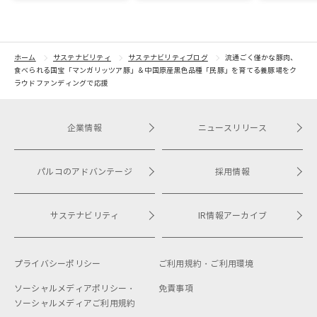
ょに」をテーマに地域に
りました
ジェクト「
根差したイベントを多数
kyoto」 
開催！
トをピック
紹介
ホーム
サステナビリティ
サステナビリティブログ
流通ごく僅かな豚肉、
食べられる国宝「マンガリッツア豚」＆中国原産黒色品種「民豚」を育てる養豚場をク
ラウドファンディングで応援
企業情報
ニュースリリース
パルコのアドバンテージ
採用情報
サステナビリティ
IR情報アーカイブ
プライバシーポリシー
ご利用規約・
ご利用環境
ソーシャルメディアポリシー・
免責事項
ソーシャルメディアご利用規約