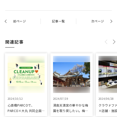
前ページ
記事一覧
次ページ
関連記事
2024/10/12
2024/07/19
2024/06/28
心斎橋PARCOで、
湯島天満宮の華やかな梅
クラウドフ
PARCO×大丸 共同企画
園を取り戻したい。梅園
×店舗・施
「100年先も街といっし
再生に向けて整備が始ま
た、京都の