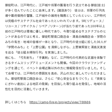
御徒町は、江戸時代に、江戸城や将軍の護衛を行う武士である御徒(徒士)
が多く住んでいたことに由来します。(諸説あり) 徒士は、将軍の行列先
導や幕府御用の警護、江戸城中の雑用を職務としていたといい、江戸時代
は究極のサステナブル社会であったといわれています。5R(リデュース /
リユース / リサイクル / リペア /リターン)が当たり前であった100年以上
前の江戸時代は環境に優しい時代であり、今取り組めるサステナブルのヒ
ントがあるのではと考え、御徒町駅南口商店会・湯島白梅商店会・学問の
みちの有志・地域の皆様が一体となり、江戸時代の徒士組に扮した30人が
「学問のみち」と「上野公園」を清掃しながら、上野東照宮と湯島天満宮
を巡る「徒士組お掃除行列」を実施しました。
他にも、「弓矢射ち」「手裏剣」など、江戸時代の代表的な武器を体験で
きるタイムスリップアミューズメントも開催。今回のクラウドファンディ
ングを通じて、イベント会場近隣以外の方に情報発信を行いました。そし
て会場では、江戸時代の雰囲気を高め、沢山の方に楽しんでいただきまし
た。御徒町駅南口商店会は、さらに「安心安全なまちづくり」と「良質な
にぎわい創出による地区の発展」を目指した取り組みを発信し、地域の活
性化を目的に活動していきます。
詳しくはこちら
https://camp-fire.jp/projects/view/700606