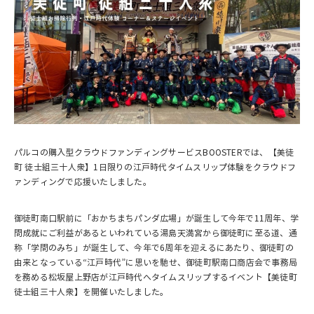
パルコの購入型クラウドファンディングサービスBOOSTERでは、【美徒
町 徒士組三十人衆】1日限りの江戸時代タイムスリップ体験をクラウドフ
ァンディングで応援いたしました。
御徒町南口駅前に「おかちまちパンダ広場」が誕生して今年で11周年、学
問成就にご利益があるといわれている湯島天満宮から御徒町に至る道、通
称「学問のみち」が誕生して、今年で6周年を迎えるにあたり、御徒町の
由来となっている“江戸時代”に思いを馳せ、御徒町駅南口商店会で事務局
を務める松坂屋上野店が江戸時代へタイムスリップするイベント【美徒町
徒士組三十人衆】を開催いたしました。