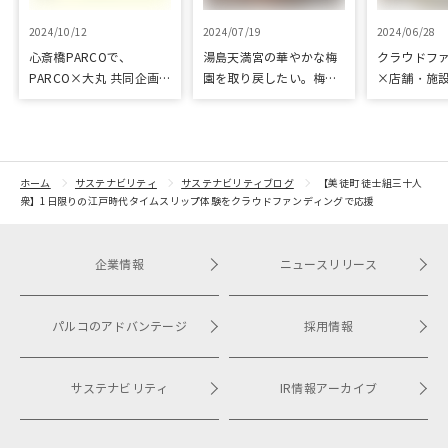
2024/10/12
2024/07/19
2024/06/28
心斎橋PARCOで、
湯島天満宮の華やかな梅
クラウドフ
PARCO×大丸 共同企画
園を取り戻したい。梅園
×店舗・施
「100年先も街といっし
再生に向けて整備が始ま
た、京都の
ょに」をテーマに地域に
りました
ジェクト「
根差したイベントを多数
kyoto」 
開催！
トをピック
紹介
ホーム
サステナビリティ
サステナビリティブログ
【美徒町 徒士組三十人
衆】1日限りの江戸時代タイムスリップ体験をクラウドファンディングで応援
企業情報
ニュースリリース
パルコのアドバンテージ
採用情報
サステナビリティ
IR情報アーカイブ