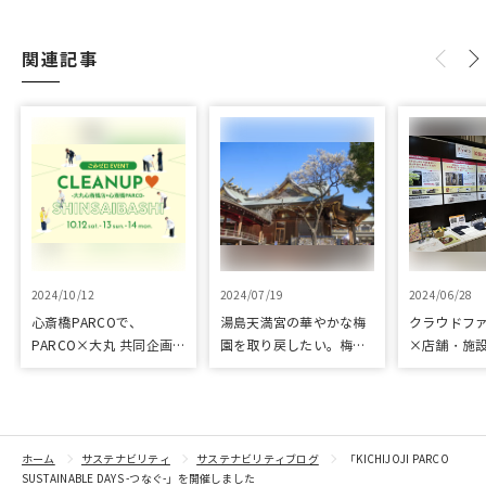
関連記事
2024/10/12
2024/07/19
2024/06/28
心斎橋PARCOで、
湯島天満宮の華やかな梅
クラウドフ
PARCO×大丸 共同企画
園を取り戻したい。梅園
×店舗・施
「100年先も街といっし
再生に向けて整備が始ま
た、京都の
ょに」をテーマに地域に
りました
ジェクト「
根差したイベントを多数
kyoto」 
開催！
トをピック
紹介
ホーム
サステナビリティ
サステナビリティブログ
「KICHIJOJI PARCO
SUSTAINABLE DAYS -つなぐ-」を開催しました