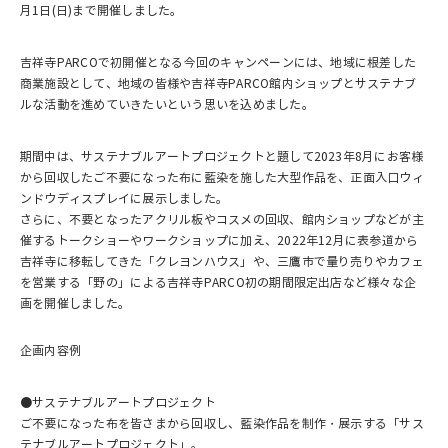
月1日(日)まで開催しました。
吉祥寺PARCOで初開催となる今回のキャンペーンには、地域に根差した
商業施設として、地域の皆様や吉祥寺PARCO館内ショップとサステナブ
ルな活動を進めていきたいという思いを込めました。
期間中は、サステナブルアートプロジェクトと題して2023年8月にお客様
から回収したご不要になった布に藍染を施した大型作品を、正面入口ウィ
ンドウディスプレイに展示しました。
さらに、不要となったアクリル板やコスメの回収、館内ショップなどが主
催するトークショーやワークショップに加え、2022年12月に表参道から
吉祥寺に移転してきた「クレヨンハウス」や、三鷹市で量り売りやカフェ
を営業する「野の」による吉祥寺PARCO初の期間限定出店など様々な企
画を開催しました。
企画内容例
●サステナブルアートプロジェクト
ご不要になった布を皆さまから回収し、藍染作品を制作・展示する「サス
テナブルアートプロジェクト」。