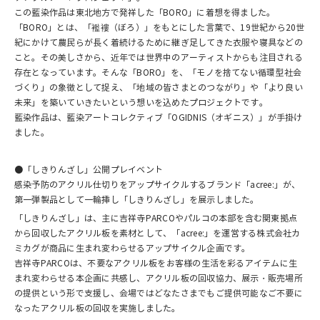
この藍染作品は東北地方で発祥した「BORO」に着想を得ました。
「BORO」とは、「襤褸（ぼろ）」をもとにした言葉で、19世紀から20世
紀にかけて農民らが長く着続けるために継ぎ足してきた衣服や寝具などの
こと。その美しさから、近年では世界中のアーティストからも注目される
存在となっています。そんな「BORO」を、「モノを捨てない循環型社会
づくり」の象徴として捉え、「地域の皆さまとのつながり」や「より良い
未来」を築いていきたいという想いを込めたプロジェクトです。
藍染作品は、藍染アートコレクティブ「OGIDNIS（オギニス）」が手掛け
ました。
●「しきりんざし」公開プレイベント
感染予防のアクリル仕切りをアップサイクルするブランド「acree:」が、
第一弾製品として一輪挿し「しきりんざし」を展示しました。
「しきりんざし」は、主に吉祥寺PARCOやパルコの本部を含む関東拠点
から回収したアクリル板を素材として、「acree:」を運営する株式会社カ
ミカグが商品に生まれ変わらせるアップサイクル企画です。
吉祥寺PARCOは、不要なアクリル板をお客様の生活を彩るアイテムに生
まれ変わらせる本企画に共感し、アクリル板の回収協力、展示・販売場所
の提供という形で支援し、会場ではどなたさまでもご提供可能なご不要に
なったアクリル板の回収を実施しました。