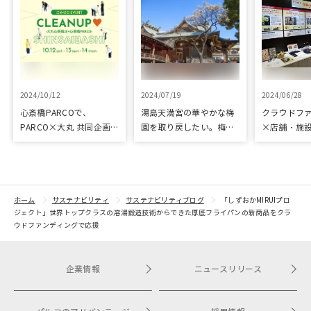
2024/10/12
2024/07/19
2024/06/28
心斎橋PARCOで、
湯島天満宮の華やかな梅
クラウドフ
PARCO×大丸 共同企画
園を取り戻したい。梅園
×店舗・施
「100年先も街といっし
再生に向けて整備が始ま
た、京都の
ょに」をテーマに地域に
りました
ジェクト「
根差したイベントを多数
kyoto」 
開催！
トをピック
紹介
ホーム
サステナビリティ
サステナビリティブログ
「しずおかMIRUIプロ
ジェクト」世界トップクラスの溶湯鍛造技術からできた厚底フライパンの新商品をクラ
ウドファンディングで応援
企業情報
ニュースリリース