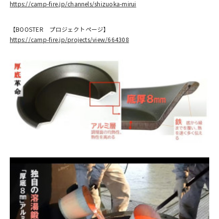
https://camp-fire.jp/channels/shizuoka-mirui
【BOOSTER プロジェクトページ】
https://camp-fire.jp/projects/view/664308