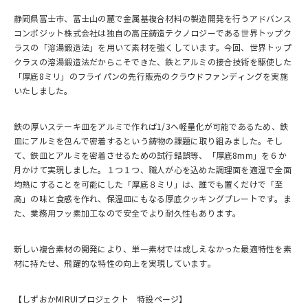
静岡県富士市、富士山の麓で金属基複合材料の製造開発を行うアドバンス
コンポジット株式会社は独自の高圧鋳造テクノロジーである世界トップク
ラスの「溶湯鍛造法」を用いて素材を強くしています。今回、世界トップ
クラスの溶湯鍛造法だからこそできた、鉄とアルミの接合技術を駆使した
「厚底8ミリ」のフライパンの先行販売のクラウドファンディングを実施
いたしました。
鉄の厚いステーキ皿をアルミで作れば1/3へ軽量化が可能であるため、鉄
皿にアルミを包んで密着するという鋳物の課題に取り組みました。そし
て、鉄皿とアルミを密着させるための試行錯誤等、「厚底8mm」を６か
月かけて実現しました。１つ１つ、職人が心を込めた調理面を適温で全面
均熱にすることを可能にした「厚底８ミリ」は、誰でも置くだけで「至
高」の味と食感を作れ、保温皿にもなる厚底クッキングプレートです。ま
た、業務用フッ素加工なので安全でより耐久性もあります。
新しい複合素材の開発により、単一素材では成しえなかった最適特性を素
材に持たせ、飛躍的な特性の向上を実現しています。
【しずおかMIRUIプロジェクト 特設ページ】