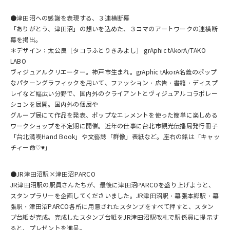
●津田沼への感謝を表現する、３連横断幕
「ありがとう、津田沼」の想いを込めた、３コマのアートワークの連横断
幕を掲出。
＊デザイン：太公良［タコラふとりきみよし］ grAphic tAkorA/TAKO
LABO
ヴィジュアルクリエーター。神戸市生まれ。grAphic tAkorA名義のポップ
なパターングラフィックを用いて、ファッション・広告・書籍・ディスプ
レイなど幅広い分野で、国内外のクライアントとヴィジュアルコラボレー
ションを展開。国内外の個展や
グループ展にて作品を発表、ポップなエレメントを使った簡単に楽しめる
ワークショップを不定期に開催。近年の仕事に台北市観光伝播局発行冊子
「台北満喫Hand Book」や文藝誌「群像」表紙など。座右の銘は「キャッ
チィー命♡♥」
●JR津田沼駅×津田沼PARCO
JR津田沼駅の駅員さんたちが、最後に津田沼PARCOを盛り上げようと、
スタンプラリーを企画してくださいました。JR津田沼駅・幕張本郷駅・幕
張駅・津田沼PARCO各所に用意されたスタンプをすべて押すと、スタン
プ台紙が完成。完成したスタンプ台紙をJR津田沼駅改札で駅係員に提示す
ると、プレゼントを進呈。