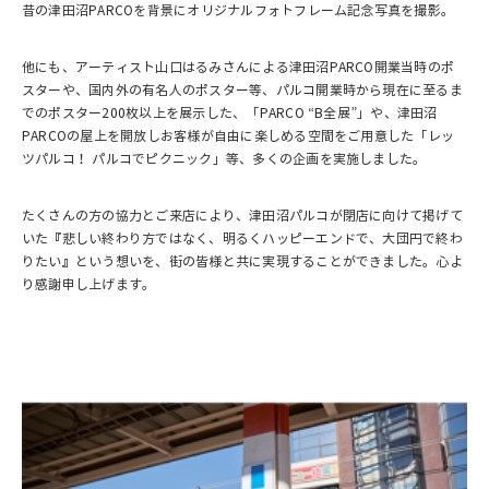
昔の津田沼PARCOを背景にオリジナルフォトフレーム記念写真を撮影。
他にも、アーティスト山口はるみさんによる津田沼PARCO開業当時のポ
スターや、国内外の有名人のポスター等、パルコ開業時から現在に至るま
でのポスター200枚以上を展示した、「PARCO “B全展”」や、津田沼
PARCOの屋上を開放しお客様が自由に楽しめる空間をご用意した「レッ
ツパルコ！ パルコでピクニック」等、多くの企画を実施しました。
たくさんの方の協力とご来店により、津田沼パルコが閉店に向けて掲げて
いた『悲しい終わり方ではなく、明るくハッピーエンドで、大団円で終わ
りたい』という想いを、街の皆様と共に実現することができました。心よ
り感謝申し上げます。