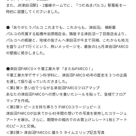
また、JR津田沼駅1・2番線ホームでに、「つだぬまパルコ」駅看板を一
時的に設置してくださいました。
●「ありがとうパルコ これまでも、これからも、津田沼」 横断幕
パルコの所属する船橋市前原商店会、隣接する津田沼一丁目商店会より、
パルコへの感謝と、地域の皆さんへ津田沼が今まで同様、これからも地元
を盛り上げて行くという、熱いメッセージを、最後の1ヵ月津田沼PARCO
の壁面に掲示しました。
●津田沼PARCO×千葉工業大学 「またねPARCO！」
千葉工業大学デザイン科学科に、津田沼PARCO45年の歴史を３つの企画
を通して振り返っていただきました。
＜第1弾＞ 思い出でつながる津田沼PARCOフロアマップ
あなたの津田沼PARCOへの想いを書いたシールを貼って、皆様でフロア
マップを作成。
＜第2弾＞ ピースを持ち帰ろう PARCOコラージュピース
津田沼PARCOが出来てから45年間の想いでの写真を使用したコラージュ
アートを展示。さらに、期間中の館内でのお買上げレシート1枚とアート
の1ピースと交換。
＜第3弾＞ 津田沼PARCOと撮ろう タイムスリップ記念写真