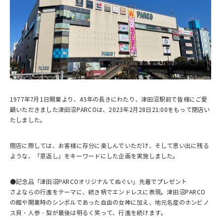
1977年7月1日開業より、45年の長きにわたり、津田沼駅前で皆様にご愛
顧いただきました津田沼PARCOは、2023年2月28日21:00をもって閉店い
たしました。
閉店に際しては、お客様に存分に楽しんでいただけ、そして思い出に残る
ような、「恩返し」をキーワードにした企画を実施しました。
●記念品「津田沼PARCOオリジナルてぬぐい」先着でプレゼント
さよならの行進をテーマに、続き柄でエンドレスに表現。津田沼PARCO
の館や開業時のシンボルであった自由の女神に加え、地元名産のホンビノ
ス貝・人参・梨が最後は明るく笑って、行進を続けます。