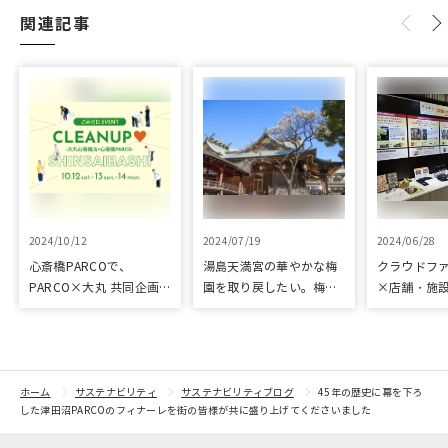
関連記事
2024/10/12
2024/07/19
2024/06/28
心斎橋PARCOで、
湯島天満宮の華やかな梅
クラウドフ
PARCO×大丸 共同企画
園を取り戻したい。梅園
×店舗・施
「100年先も街といっし
再生に向けて整備が始ま
た、京都の
ょに」をテーマに地域に
りました
ジェクト「
根差したイベントを多数
kyoto」 
開催！
トをピック
紹介
ホーム
サステナビリティ
サステナビリティブログ
45年の歴史に幕を下ろ
した津田沼PARCOのフィナーレを街の皆様が共に盛り上げてくださいました