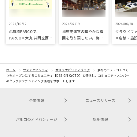
2024/10/12
2024/07/19
2024/06/28
心斎橋PARCOで、
湯島天満宮の華やかな梅
クラウドフ
PARCO×大丸 共同企画
園を取り戻したい。梅園
×店舗・施
「100年先も街といっし
再生に向けて整備が始ま
た、京都の
ょに」をテーマに地域に
りました
ジェクト「
根差したイベントを多数
kyoto」 
開催！
トをピック
紹介
ホーム
サステナビリティ
サステナビリティブログ
京都のモノ・コトづく
りをオープンにするコミュニティ【DESIGN KYOTO】と連携し、コミュニティメンバー
のクラウドファンディング挑戦をサポートします
企業情報
ニュースリリース
パルコのアドバンテージ
採用情報