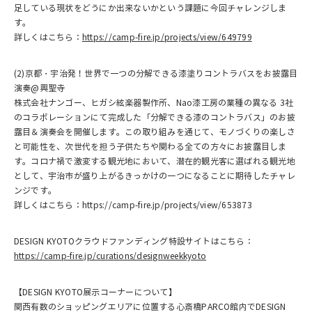
足している現状をどうにか出来ないかという課題に今回チャレンジしま
す。
詳しくはこちら：
https://camp-fire.jp/projects/view/649799
(2)京都・宇治発！世界で一つの分解できる漆塗りコントラバスをお披露目
演奏@興聖寺
株式会社ナンゴー、ヒガシ絃楽器製作所、Nao漆工房の業種の異なる 3社
のコラボレーションにて完成した「分解できる漆のコントラバス」のお披
露目＆演奏会を開催します。この取り組みを通じて、モノづくりの楽しさ
と可能性を、次世代を担う子供たちや関わる全ての方々にお披露目しま
す。コロナ禍で激変する観光地において、潜在的観光客に選ばれる観光地
として、宇治市が盛り上がるきっかけの一つになることに期待したチャレ
ンジです。
詳しくはこちら：https://camp-fire.jp/projects/view/653873
DESIGN KYOTOクラウドファンディング特設サイトはこちら：
https://camp-fire.jp/curations/designweekkyoto
【DESIGN KYOTO展示コーナーについて】
関西有数のショッピングエリアに位置する心斎橋PARCO館内でDESIGN