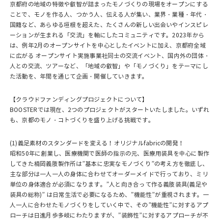
京都府の地域の特徴や叡智が詰まったモノづくりの現場をオープンにする
ことで、モノを作る人、つかう人、伝える人が集い、業界・業種・年代・
国籍など、あらゆる垣根を超えた、たくさんの新しい出会いやインスピレ
ーションが生まれる「交流」を軸にしたコミュニティです。2023年から
は、例年2月のオープンサイトを中心としたイベントに加え、京都府全域
に広がる オープンサイト実施事業社同士の交流イベント、国内外の団体・
人との交流、ツアーなど、「地域の叡智」や「モノづくり」をテーマにし
た活動を、年間を通じて企画・開催していきます。
【クラウドファンディングプロジェクトについて】
BOOSTERでは現在、2つのプロジェクトがスタートいたしました。いずれ
も、京都のモノ・コトづくりを盛り上げる挑戦です。
(1)義足素材のスタンダードを変える！オリジナルfabricの開発！
昭和50年に創業し、医療機関で医師の指示の元、医療用装具を中心に製作
してきた楠岡義肢製作所は”基本に忠実なモノづくり”の考え方を徹底し、
主な部分は一人一人の身体に合わせてオーダーメイドで行っており、ミリ
単位の身体適合が必須になります。”人と向き合って作る義肢装具(義足や
装具の総称)” は日常生活で必要になるため、”機能性”が重視されます。一
人一人に合わせたモノづくりをしていく中で、その”機能性”に対するアプ
ローチは日進月歩多岐にわたりますが、”装飾性”に対するアプローチが不