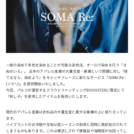
一度の染めで多色を染めることが可能な染色法、オーロラ染めを行う「き
ぬのいえ」。 近年のアパレル産業の大量生産・廃棄という問題に対し「捨
てるなら、染めよう」をキャッチフレーズに新たなサービス「SOMA Re：
(ソマリ)」を提供開始いたしました。
今回、パルコが運営するクラウドファンディングBOOOSTERに限定にて
「刺し子」を使用したアイテムを販売いたします。
現代のアパレル産業は衣料品の大量生産と膨大な廃棄の上に成り立ってい
ます。
ハイブランドのお洋服や生地は翌シーズンの到来と同時に焼却処分されて
しまうものもあります。これは横流しされて模倣品や海賊版が出回ってし