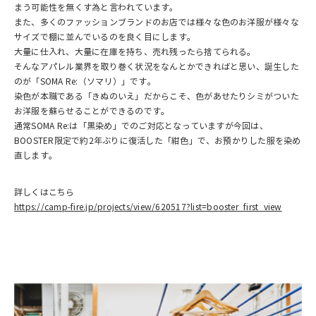
まう可能性を無くす為と言われています。
また、多くのファッションブランドのお店では様々な色のお洋服が様々な
サイズで棚に並んでいるのを良く目にします。
大量に仕入れ、大量に在庫を持ち、売れ残ったら捨てられる。
そんなアパレル業界を取り巻く状況をなんとかできればと思い、誕生した
のが「SOMA Re:（ソマリ）」です。
染色が本職である「きぬのいえ」だからこそ、色があせたりシミがついた
お洋服を蘇らせることができるのです。
通常SOMA Re:は「黒染め」でのご対応となっていますが今回は、
BOOSTER限定で約2年ぶりに復活した「紺色」で、お預かりした服を染め
直します。
詳しくはこちら
https://camp-fire.jp/projects/view/620517?list=booster_first_view