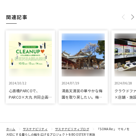
関連記事
2024/10/12
2024/07/19
2024/06/28
心斎橋PARCOで、
湯島天満宮の華やかな梅
クラウドフ
PARCO×大丸 共同企画
園を取り戻したい。梅園
×店舗・施
「100年先も街といっし
再生に向けて整備が始ま
た、京都の
ょに」をテーマに地域に
りました
ジェクト「
根差したイベントを多数
kyoto」 
開催！
トをピック
紹介
ホーム
サステナビリティ
サステナビリティブログ
「SOMA Re:」 でモノを
大切にする暮らしの輪を広げるプロジェクトをBOOSTERで実施