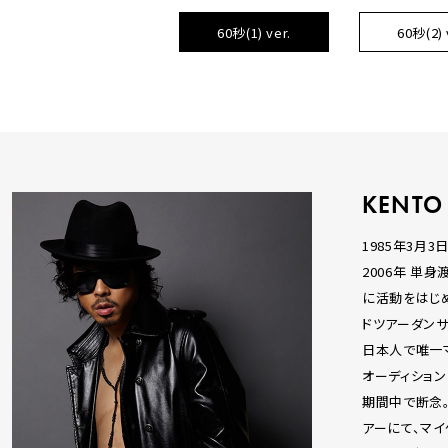
60秒(1) ver.
60秒(2) 
KENTO
1985年3月3
2006年 単
に活動をはじめる
ドツアーダン
日本人で唯一マイ
オーディション
期間中で断念
アーにて、マ