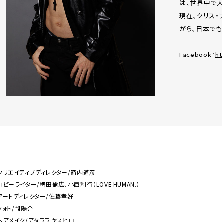
は、世界中で大
現在、クリス
がら、日本でも
Facebook：
h
クリエイティブディレクター/箭内道彦
コピーライター/稗田倫広、小西利行（LOVE HUMAN.）
アートディレクター/佐藤孝好
フォト/岡陽介
ヘアメイク/アタララ ヤスヒロ