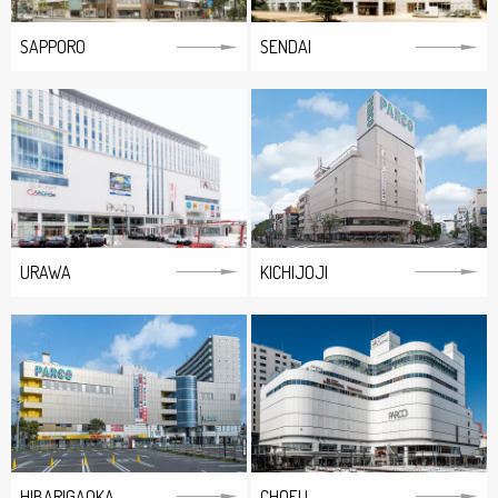
SAPPORO
SENDAI
URAWA
KICHIJOJI
HIBARIGAOKA
CHOFU