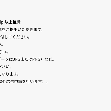
pi以上推奨
本をご提出いただきます。
添付してください。
い。
さい。
データはJPGまたはPNG）など。
ださい。
となります。
屋外広告申請を行います）。