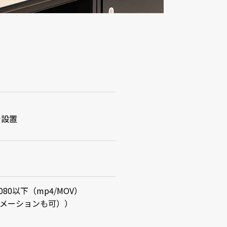
台設置
080以下（mp4/MOV）
（アニメーションも可））