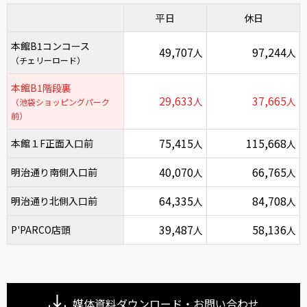
平日
休日
本館B1コンコース
49,707
97,244
人
人
（チェリーロード）
本館B1階段裏
29,633
37,665
人
人
（池袋ショッピングパーク
前）
75,415
115,668
本館１F正面入口前
人
人
40,070
66,765
明治通り南側入口前
人
人
64,335
84,708
明治通り北側入口前
人
人
39,487
58,136
P'PARCO店頭
人
人
媒体資料ダウンロード・お問い合わせ