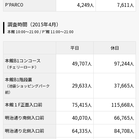
4,249
7,611
P’PARCO
人
人
調査時間（2015年4月）
本館 10:00〜21:00 / P’館 11:00〜21:00
平日
休日
本館B1コンコース
49,707
97,244
人
人
（チェリーロード）
本館B1階段裏
29,633
37,665
人
人
（池袋ショッピングパーク
前）
75,415
115,668
本館１F正面入口前
人
人
40,070
66,765
明治通り南側入口前
人
人
64,335
84,708
明治通り北側入口前
人
人