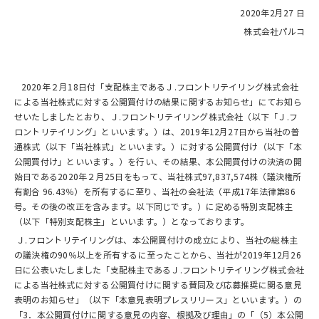
2020年2月27 日
株式会社パルコ
2020年２月18日付「支配株主であるＪ.フロントリテイリング株式会社
による当社株式に対する公開買付けの結果に関するお知らせ」にてお知ら
せいたしましたとおり、Ｊ.フロントリテイリング株式会社（以下「Ｊ.フ
ロントリテイリング」といいます。）は、2019年12月27日から当社の普
通株式（以下「当社株式」といいます。）に対する公開買付け（以下「本
公開買付け」といいます。）を行い、その結果、本公開買付けの決済の開
始日である2020年２月25日をもって、当社株式97,837,574株（議決権所
有割合 96.43％）を所有するに至り、当社の会社法（平成17年法律第86
号。その後の改正を含みます。以下同じです。）に定める特別支配株主
（以下「特別支配株主」といいます。）となっております。
Ｊ.フロントリテイリングは、本公開買付けの成立により、当社の総株主
の議決権の90％以上を所有するに至ったことから、当社が2019年12月26
日に公表いたしました「支配株主であるＪ.フロントリテイリング株式会社
による当社株式に対する公開買付けに関する賛同及び応募推奨に関る意見
表明のお知らせ」（以下「本意見表明プレスリリース」といいます。）の
「3．本公開買付けに関する意見の内容、根拠及び理由」の「（5）本公開