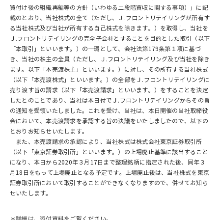
買付け後の組織再編等の方針（いわゆる二段階買収に関する事項）」に記
載のとおり、当社株式の全て（ただし、Ｊ.フロントリテイリングが所有す
る当社株式及び当社が所有する自己株式を除きます。）を取得し、当社を
Ｊ.フロントリテイリングの完全子会社とすることを目的とした取引（以下
「本取引」といいます。）の一環として、会社法第179条第１項に基づ
き、当社の株主の全員（ただし、Ｊ.フロントリテイリング及び当社を除き
ます。以下「本売渡株主」といいます。）に対し、その所有する当社株式
（以下「本売渡株式」といいます。）の全部をＪ.フロントリテイリングに
売り渡す旨の請求（以下「本売渡請求」といいます。）をすることを決定
したとのことであり、当社は本日付でＪ.フロントリテイリングからその旨
の通知を受領いたしました。これを受け、当社は、本日開催の当社取締役
会において、本売渡請求を承認する旨の決議をいたしましたので、以下の
とおりお知らせいたします。
また、本売渡請求の承認により、当社株式は株式会社東京証券取引所
（以下「東京証券取引所」といいます。）の上場廃止基準に該当すること
になり、本日から2020年３月17日まで整理銘柄に指定された後、同年３
月18日をもって上場廃止となる予定です。上場廃止後は、当社株式を東京
証券取引所において取引することができなくなりますので、併せてお知ら
せいたします。
＊詳細は、添付資料をご覧ください。