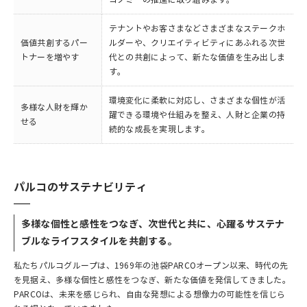
テナントやお客さまなどさまざまなステークホ
価値共創するパー
ルダーや、クリエイティビティにあふれる次世
トナーを増やす
代との共創によって、新たな価値を生み出しま
す。
環境変化に柔軟に対応し、さまざまな個性が活
多様な人財を輝か
躍できる環境や仕組みを整え、人財と企業の持
せる
続的な成長を実現します。
パルコのサステナビリティ
多様な個性と感性をつなぎ、次世代と共に、心躍るサステナ
ブルなライフスタイルを共創する。
私たちパルコグループは、1969年の池袋PARCOオープン以来、時代の先
を見据え、多様な個性と感性をつなぎ、新たな価値を発信してきました。
PARCOは、未来を感じられ、自由な発想による想像力の可能性を信じら