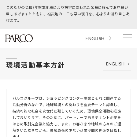
このたびの令和8年熊本地震により被害にあわれた皆様に謹んでお見舞い
申しあげますとともに、被災地の一日も早い復旧を、心よりお祈り申しあ
げます。
ENGLISH
環境活動基本方針
ENGLISH
パルコグループは、ショッピングセンター事業とそれに関連する
活動分野のなかで、地球環境との関わりを重要テーマと認識し、
持続可能な社会を次世代に残していくため、環境保全活動を推進
してまいります。そのために、パートナーであるテナント企業を
はじめ取引先企業と協力し、また、お客さまや地域の方々のご理
解をいただきながら、環境負荷の少ない商業空間の創造を目指し
ます。