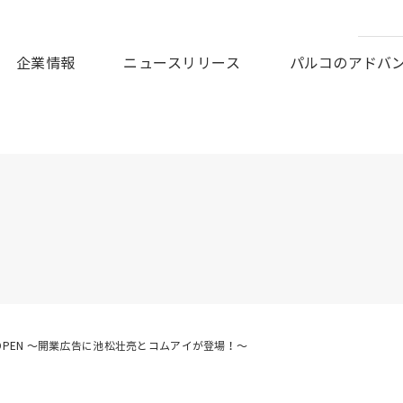
皆様に謹んでお見舞い申しあげますとともに、被災地の一日も早
企業情報
ニュースリリース
パルコのアドバ
.20.OPEN ～開業広告に池松壮亮とコムアイが登場！～