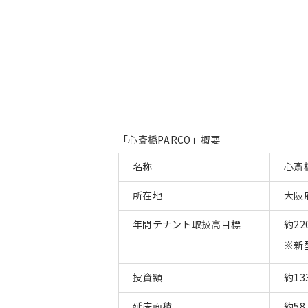
「心斎橋PARCO」概要
名称
心斎橋
所在地
大阪
年間テナント取扱高目標
約2
※新
投資額
約13
延床面積
約58