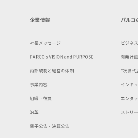
企業情報
パルコ
社長メッセージ
ビジネ
PARCO's VISION and PURPOSE
開発計
内部統制と経営の体制
“次世代
事業内容
インキ
組織・役員
エンタ
沿革
ストリ
電子公告・決算公告