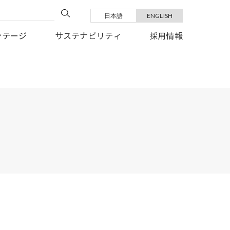
日本語
ENGLISH
い復旧を、心よりお祈り申しあげます。
ンテージ
サステナビリティ
採用情報