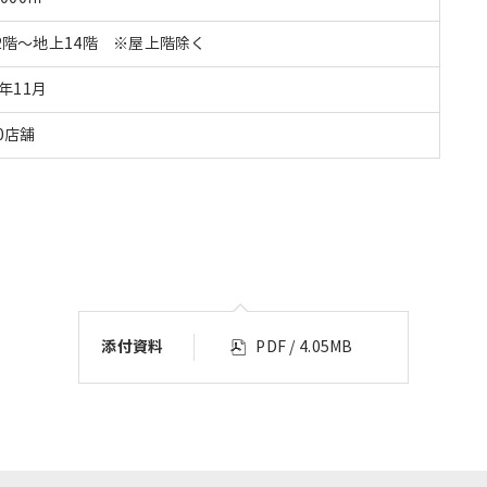
2階～地上14階 ※屋上階除く
0年11月
0店舗
添付資料
PDF / 4.05MB