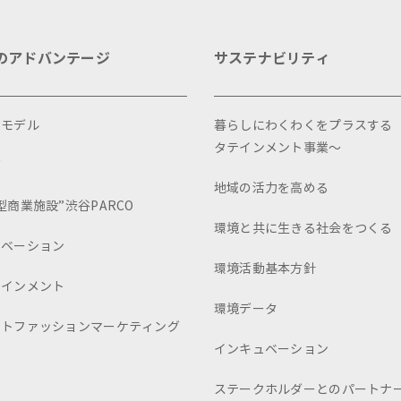
のアドバンテージ
サステナビリティ
スモデル
暮らしにわくわくをプラスする
タテインメント事業～
画
地域の活力を高める
型商業施設”渋谷PARCO
環境と共に生きる社会をつくる
ュベーション
環境活動基本方針
テインメント
環境データ
ートファッションマーケティング
インキュベーション
ステークホルダーとのパートナ