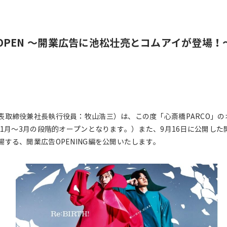
.20.OPEN ～開業広告に池松壮亮とコムアイが登場！
取締役兼社長執行役員：牧山浩三）は、この度「心斎橋PARCO」のオー
年1月～3月の段階的オープンとなります。）また、9月16日に公開した
する、開業広告OPENING編を公開いたします。