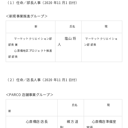
（１）任命／部長人事（2020 年11 月1 日付）
＜新規事業推進グループ＞
新
氏名
現
塩山 将
マーケットクリエイション部
マーケットクリエイショ
人
部長 兼
ン部 部長
心斎橋地区プロジェクト推進
部 部長
（２）任命／店長人事（2020 年11 月1 日付）
＜PARCO 店舗事業グループ＞
氏名
現
新
心斎橋店 店長
緒方 道
心斎橋店準備室
則
室長