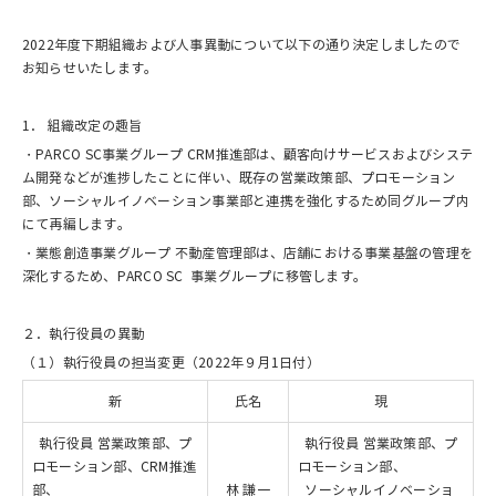
2022年度下期組織および人事異動について以下の通り決定しましたので
お知らせいたします。
1． 組織改定の趣旨
・PARCO SC事業グループ CRM推進部は、顧客向けサービスおよびシステ
ム開発などが進捗したことに伴い、既存の営業政策部、プロモーション
部、ソーシャルイノベーション事業部と連携を強化するため同グループ内
にて再編します。
・業態創造事業グループ 不動産管理部は、店舗における事業基盤の管理を
深化するため、PARCO SC 事業グループに移管します。
２．執行役員の異動
（１）執行役員の担当変更（2022年９月1日付）
新
氏名
現
執行役員 営業政策部、プ
執行役員 営業政策部、プ
ロモーション部、CRM推進
ロモーション部、
部、
林 謙一
ソーシャルイノベーショ