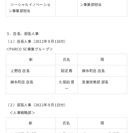
ソーシャルイノベーショ
ン事業部担当
ン事業部担当
３．店長、部長人事
（１）店長人事（2022年９月1日付）
＜PARCO SC事業グループ＞
新
氏名
現
上野店 店長
因泥 務
錦糸町店 店長
錦糸町店 店長
久保田 晋
営業政策部 部長
一
（２）部長人事（2022年９月1日付）
＜人事戦略部＞
新
氏名
現