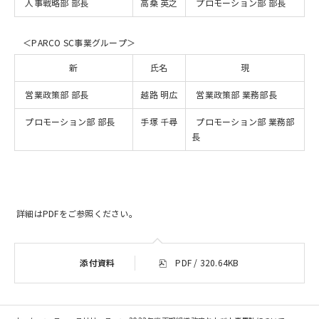
人事戦略部 部長
高桑 英之
プロモーション部 部長
＜PARCO SC事業グループ＞
新
氏名
現
営業政策部 部長
越路 明広
営業政策部 業務部長
プロモーション部 部長
手塚 千尋
プロモーション部 業務部
長
詳細はPDFをご参照ください。
添付資料
PDF / 320.64KB