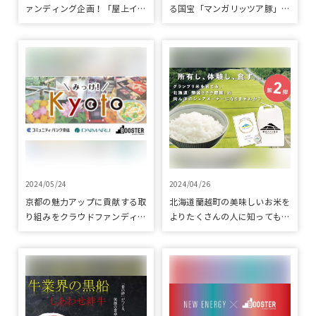
ァンディング企画！「屋上イベ
る国宝「マンガリッツア豚」＆
ント魅力発信プロジェクト」を
中国原産黒色品種「民豚」を育
クラウドファンディングで応援
てる養豚場をクラウドファンデ
ィングで応援
2024/05/24
2024/04/26
京都の魅力アップに貢献する取
北海道蘭越町の美味しいお米を
り組みをクラウドファンディン
よりたくさんの人に知ってもら
グプロジェクト「みっけ！
いたい。第２弾 田んぼのシェ
kyoto」で応援
アオーナー制度プロジェクトを
クラウドファンディングで応援