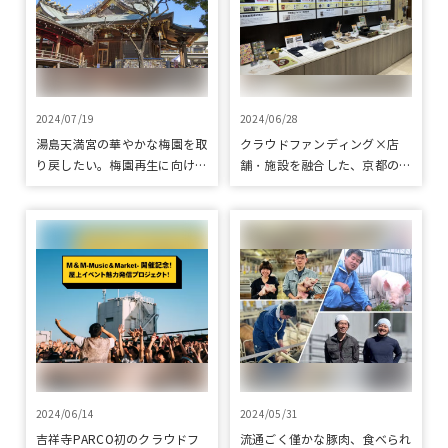
2024/07/19
2024/06/28
湯島天満宮の華やかな梅園を取
クラウドファンディング×店
り戻したい。梅園再生に向けて
舗・施設を融合した、京都の魅
整備が始まりました
力発信プロジェクト「みっけ！
kyoto」 ～プロジェクトをピ
ックアップしてご紹介
2024/06/14
2024/05/31
吉祥寺PARCO初のクラウドフ
流通ごく僅かな豚肉、食べられ