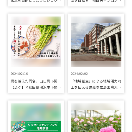
伝承を目的としたプロジェクト
活を目指す「梅園再生プロジェ
をクラウドファンディングで応
クト」をクラウドファンディン
援
グで応援
2024/02/16
2024/02/02
県を越えた同名、山口県下関
「地域創生」による地域活力向
【ふぐ】×秋田県湯沢市下関
上を伝える講義を広島国際大学
【せり】の『下関コラボ鍋セッ
にて実施しました
ト』をクラウドファンディング
で応援いたしました