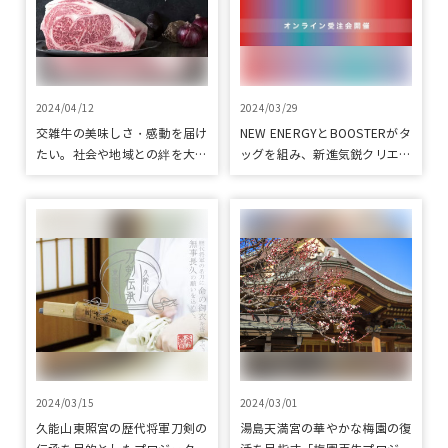
2024/04/12
2024/03/29
交雑牛の美味しさ・感動を届け
NEW ENERGYとBOOSTERがタ
たい。社会や地域との絆を大切
ッグを組み、新進気鋭クリエイ
にする、千葉県発「しあわせ絆
ターを支援！
牛プロジェクト」をクラウドフ
ァンディングで応援
2024/03/15
2024/03/01
久能山東照宮の歴代将軍刀剣の
湯島天満宮の華やかな梅園の復