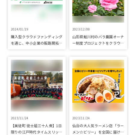
2024/01/19
2023/12/08
購入型クラウドファンディング
山形県鮭川村のバラ農園オーナ
を通じ、中小企業の販路開拓を
ー制度プロジェクトをクラウド
リアルとオンラインの両軸で支
ファンディングで応援
援しました
2023/11/24
2023/11/24
【美徒町 徒士組三十人衆】1日
仙台の大人気ラーメン店「ラー
限りの江戸時代タイムスリップ
メン☆ビリー」を全国に届けた