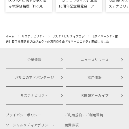
LGBTQ+に関する取り組
「きっこうちゃん」生誕
心斎橋PAR
みの評価指標「PRIDE指
10周年記念展覧会 アッ
ステナビリテ
標」で「ゴールド」を受
プサイクルプロジェクト
つの賞を受
賞
ホーム
サステナビリティ
サステナビリティブログ
【ダイバーシティ推
進】若手社員提案プロジェクトの意見交換会「マネーのコアラ」開催しました
企業情報
ニュースリリース
パルコのアドバンテージ
採用情報
サステナビリティ
IR情報アーカイブ
プライバシーポリシー
ご利用規約・
ご利用環境
ソーシャルメディアポリシー・
免責事項