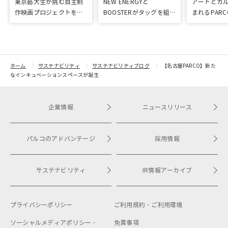
東京藝大生が挑む自主制
NEW ENERGYと
アートとカ
作映画プロジェクトをク
BOOSTERがタッグを組
まれるPARC
ラウドファンディングで
み、新進気鋭クリエイタ
ART & CULT
応援
ーを支援！
ホーム
サステナビリティ
サステナビリティブログ
【名古屋PARCO】新た
なインキュベーションスペースが誕生
企業情報
ニュースリリース
パルコのアドバンテージ
採用情報
サステナビリティ
IR情報アーカイブ
プライバシーポリシー
ご利用規約・
ご利用環境
ソーシャルメディアポリシー・
免責事項