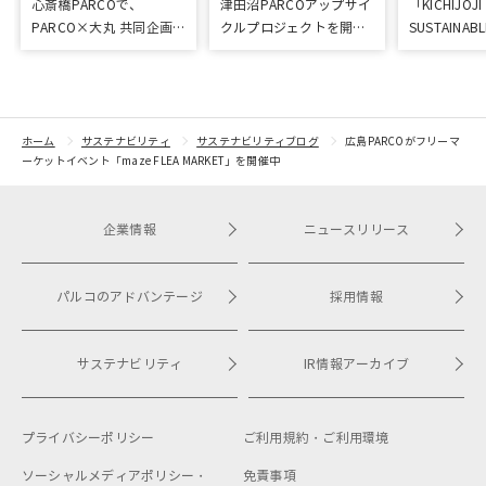
心斎橋PARCOで、
津田沼PARCOアップサイ
「KICHIJOJI
PARCO×大丸 共同企画
クルプロジェクトを開催
SUSTAINABL
「100年先も街といっし
しました
なぐ-」を開
ょに」をテーマに地域に
根差したイベントを多数
開催！
ホーム
サステナビリティ
サステナビリティブログ
広島PARCOがフリーマ
ーケットイベント「maze FLEA MARKET」を開催中
企業情報
ニュースリリース
パルコのアドバンテージ
採用情報
サステナビリティ
IR情報アーカイブ
プライバシーポリシー
ご利用規約・
ご利用環境
ソーシャルメディアポリシー・
免責事項