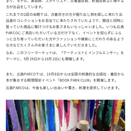
まり、モデル、美容師、スタイリスト、古着屋店員、飲食店員など様々な
方が出品をしています。
これまでの2回の会期では、古着好きの方が掘り出し物を探しに来たり出
品者のコレクションをお目当てに来たりされていたようで、開店と同時に
狙っていた商品に駆けつけるお客さまもいらっしゃいました。いつも広島
PARCOにご来店いただいている方だけでなく、イベントを知らずにふら
っと立ち寄っていただいた方やファッションや雑貨にこだわりのあるよう
な方などたくさんのお客さまに楽しんでいただきました。
なお、このフリーマーケットは、「アーティストとインフルエンサー」を
テーマに、9月29日から10月2日にも開催します。
また、広島PARCOでは、10月8日からは全国の刺激的な出版社・書店から
本が集合する期間限定イベント「BOOK PARK CLUB」を開催します。
広島PARCOは、今後も新しい出会いや驚き、刺激を提供していきます。