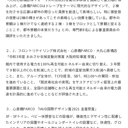
み上げ、心斎橋PARCOはドレープをテーマに現代的なデザインで、２棟
を対させる応募は都市の際立った風景を創造して素晴らしい。特に御堂筋
の夜景は2棟の輝きがあってこその素晴らしい効果を醸している。都市の
景観は１棟だけでなく連続する２棟・３棟をブロックとして景観と捉える
ことこそ、都市景観の本質だろう』との、専門家8名による審査委員会の
講評をいただきました。
２．J．フロントリテイリング株式会社・心斎橋PARCO・大丸心斎橋店
「令和3年度 おおさか気候変動対策賞 大阪府知事賞 受賞」
館内で使用する電力を100％再生可能エネルギー由来に切り替え、３年間
で９割以上のCO₂を削減したことで、府域の温室効果ガス削減へ貢献した
こと、また、グループ全体が、TCFD提言、SBT、RE100への賛同・参加
を進めていること、「脱炭素社会の実現」をサステナビリティ経営上の最
重要課題と捉え、全国の店舗等における再生可能エネルギー由来の電力調
達を計画的に進めていることなどが評価されました。
３．心斎橋PARCO 「IAUD国際デザイン賞2021 金賞受賞」
3F・5Fトイレ、ベビー休憩室などの設備が、機能性とデザイン性に配慮し
たインテリアの設置やオールジェンダートイレの設置など、快適性、グロ