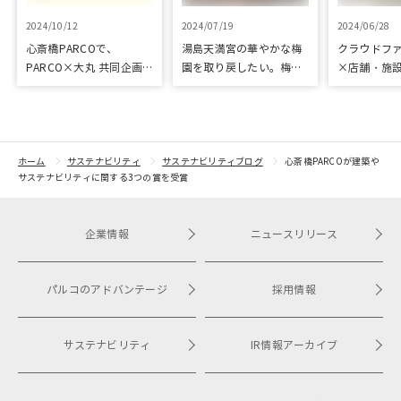
2024/10/12
2024/07/19
2024/06/28
心斎橋PARCOで、
湯島天満宮の華やかな梅
クラウドフ
PARCO×大丸 共同企画
園を取り戻したい。梅園
×店舗・施
「100年先も街といっし
再生に向けて整備が始ま
た、京都の
ょに」をテーマに地域に
りました
ジェクト「
根差したイベントを多数
kyoto」 
開催！
トをピック
紹介
ホーム
サステナビリティ
サステナビリティブログ
心斎橋PARCOが建築や
サステナビリティに関する3つの賞を受賞
企業情報
ニュースリリース
パルコのアドバンテージ
採用情報
サステナビリティ
IR情報アーカイブ