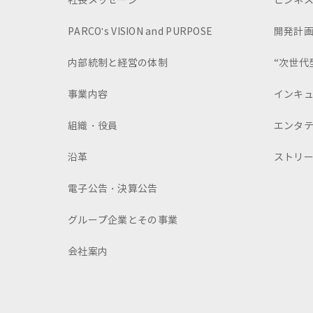
社長メッセージ
ビジネ
PARCO's VISION and PURPOSE
開発計
内部統制と経営の体制
“次世代
事業内容
インキ
組織・役員
エンタ
沿革
ストリ
電子公告・決算公告
グループ企業とその事業
会社案内