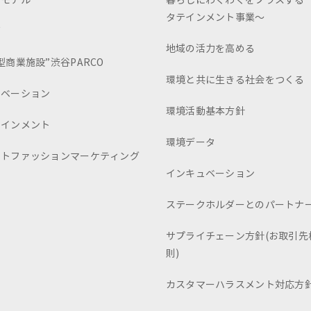
スモデル
暮らしにわくわくをプラスする
タテインメント事業～
画
地域の活力を高める
型商業施設”渋谷PARCO
環境と共に生きる社会をつくる
ュベーション
環境活動基本方針
テインメント
環境データ
ートファッションマーケティング
インキュベーション
ステークホルダーとのパートナ
サプライチェーン方針(お取引先
則)
カスタマーハラスメント対応方