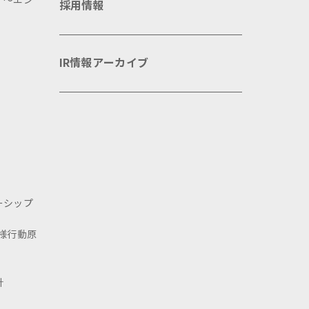
 ～エン
採用情報
IR情報アーカイブ
ーシップ
様行動原
針