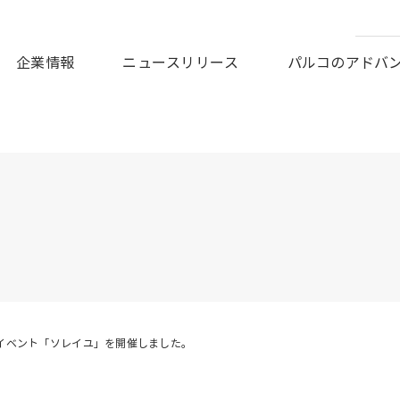
皆様に謹んでお見舞い申しあげますとともに、被災地の一日も早
企業情報
ニュースリリース
パルコのアドバ
イベント「ソレイユ」を開催しました。