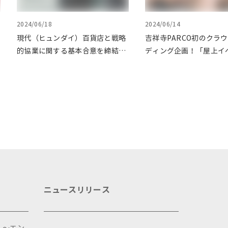
2024/06/18
2024/06/14
現代（ヒュンダイ）百貨店と戦略
吉祥寺PARCO初のクラ
的協業に関する基本合意を締結。
ディング企画！「屋上イ
第1弾として渋谷PARCOでPOP
力発信プロジェクト」を
UPイベントを開催
ファンディングで応援
ニュースリリース