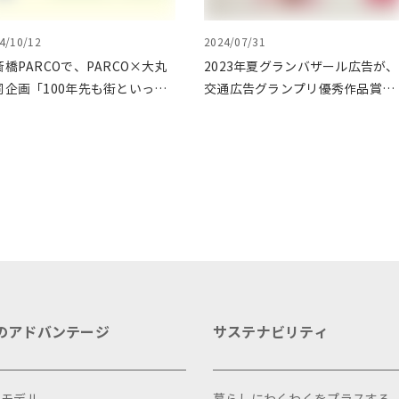
4/10/12
2024/07/31
斎橋PARCOで、PARCO×大丸
2023年夏グランバザール広告が、
同企画「100年先も街といっし
交通広告グランプリ優秀作品賞を
に」をテーマに地域に根差した
受賞
ベントを多数開催！
のアドバンテージ
サステナビリティ