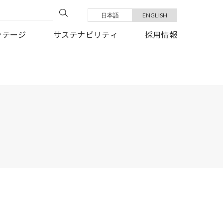
日本語
ENGLISH
い復旧を、心よりお祈り申しあげます。
ンテージ
サステナビリティ
採用情報