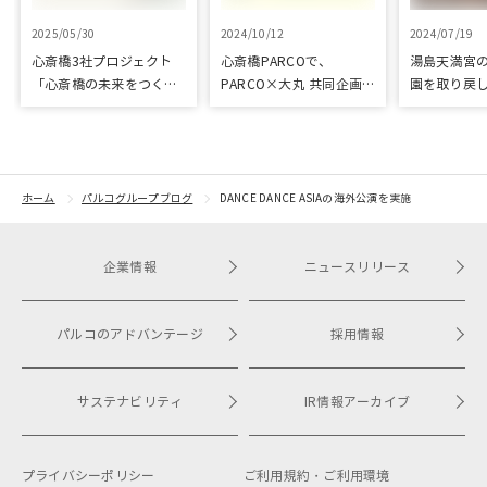
2025/05/30
2024/10/12
2024/07/19
心斎橋3社プロジェクト
心斎橋PARCOで、
湯島天満宮
「心斎橋の未来をつくろ
PARCO×大丸 共同企画
園を取り戻
う～キッズ特別体験プロ
「100年先も街といっし
再生に向け
グラム～」実施レポート
ょに」をテーマに地域に
りました
根差したイベントを多数
開催！
ホーム
パルコグループブログ
DANCE DANCE ASIAの海外公演を実施
企業情報
ニュースリリース
パルコのアドバンテージ
採用情報
サステナビリティ
IR情報アーカイブ
プライバシーポリシー
ご利用規約・
ご利用環境