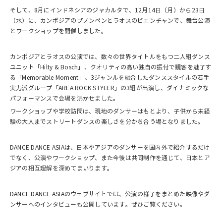
そして、8月にインドネシアのジャカルタで、12月14日（月）から23日
（水）に、カンボジアのプノンペンとラオスのビエンチャンで、舞台公演
とワークショップを開催しました。
カンボジアとラオスの公演では、数々の世界タイトルをもつ二人組ダンス
ユニット「Hilty & Bosch」、クオリティの高い独自の振付で観客を魅了す
る「Memorable Moment」、3ジャンルを融合したダンススタイルの若手
実力派グループ「AREA ROCK STYLER」の3組が出演し、ダイナミックな
パフォーマンスで会場を沸かせました。
ワークショップや学校訪問は、現地のダンサーはもとより、子供から未経
験の大人までストリートダンスの楽しさを分かち合う場となりました。
DANCE DANCE ASIAは、日本やアジアのダンサーを国内外で紹介するだけ
でなく、公演やワークショップ、また今後は共同制作を通じて、日本とア
ジアの相互理解を深めてまいります。
DANCE DANCE ASIAのウェブサイトでは、公演の様子をまとめた映像やダ
ンサーへのインタビューも公開しています。ぜひご覧ください。