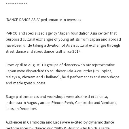
************
"DANCE DANCE ASIA" performance in overseas
PARCO and specialized agency "Japan foundation Asia center" that
purposed cultural exchanges of young artists from Japan and abroad
have been undertaking activation of Asian cultural exchanges through
street dance and street dance itself since 2014.
From April to August, 10 groups of dancers who are representative
Japan were dispatched to southeast Asia 4 countries (Philippine,
Malaysia, Vietnam and Thailand), held performances and workshops.
and made great success.
Stage performances and workshops were also held in Jakarta,
Indonesia in August, and in Phnom Penh, Cambodia and Vientiane,
Laos, in December.
Audiences in Cambodia and Laos were excited by dynamic dance
performances by duncer duo "Hilty & Bosch" who holds a large