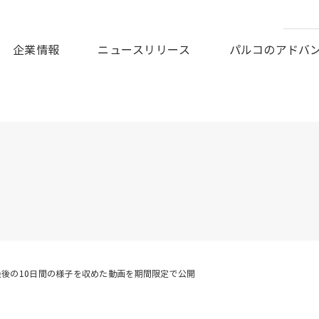
皆様に謹んでお見舞い申しあげますとともに、被災地の一日も早
企業情報
ニュースリリース
パルコのアドバ
前最後の10日間の様子を収めた動画を期間限定で公開