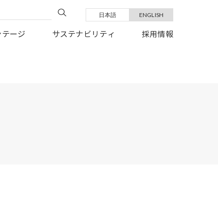
日本語
ENGLISH
い復旧を、心よりお祈り申しあげます。
ンテージ
サステナビリティ
採用情報