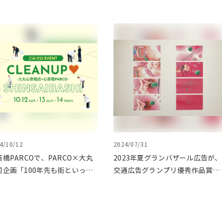
4/10/12
2024/07/31
斎橋PARCOで、PARCO×大丸
2023年夏グランバザール広告が、
同企画「100年先も街といっし
交通広告グランプリ優秀作品賞を
に」をテーマに地域に根差した
受賞
ベントを多数開催！