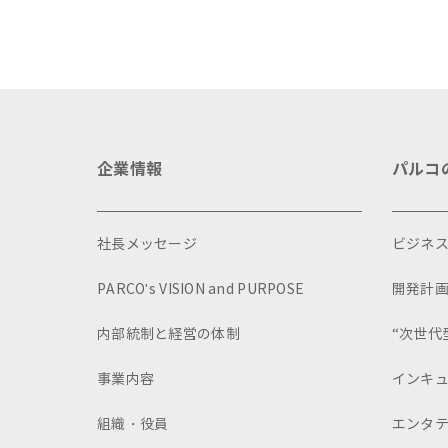
企業情報
パルコ
社長メッセージ
ビジネ
PARCO's VISION and PURPOSE
開発計
内部統制と経営の体制
“次世代
事業内容
インキ
組織・役員
エンタ