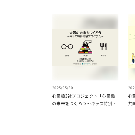
2025/05/30
202
心斎橋3社プロジェクト「心斎橋
心
の未来をつくろう～キッズ特別体
共
験プログラム～」実施レポート
ょ
イ