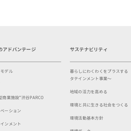
のアドバンテージ
サステナビリティ
スモデル
暮らしにわくわくをプラスする
タテインメント事業～
画
地域の活力を高める
型商業施設”渋谷PARCO
環境と共に生きる社会をつくる
ュベーション
環境活動基本方針
テインメント