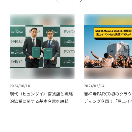
2024/06/18
2024/06/14
現代（ヒュンダイ）百貨店と戦略
吉祥寺PARCO初のクラ
的協業に関する基本合意を締結。
ディング企画！「屋上イ
第1弾として渋谷PARCOでPOP
力発信プロジェクト」を
UPイベントを開催
ファンディングで応援