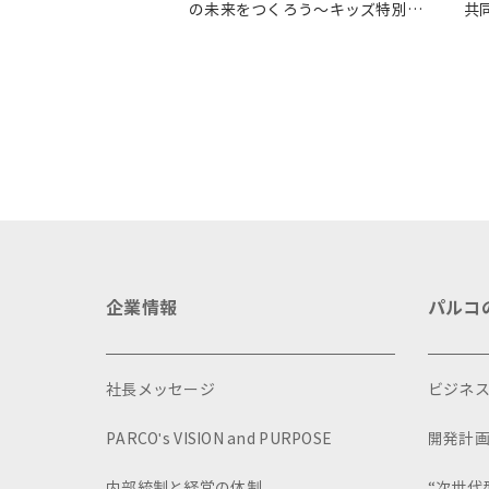
の未来をつくろう～キッズ特別体
共
験プログラム～」実施レポート
ょ
イ
企業情報
パルコ
社長メッセージ
ビジネ
PARCO's VISION and PURPOSE
開発計
内部統制と経営の体制
“次世代