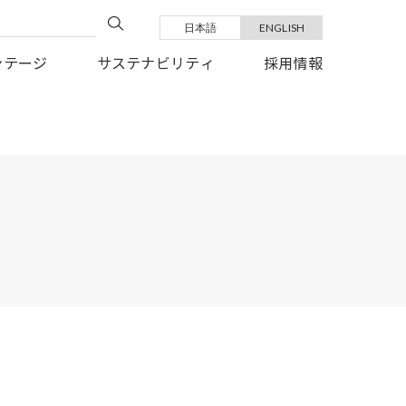
日本語
ENGLISH
い復旧を、心よりお祈り申しあげます。
ンテージ
サステナビリティ
採用情報