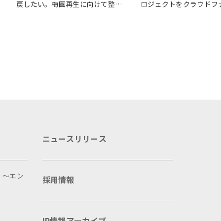
戻したい。梅園再生に向けて整備
ロジェクトをクラウドフ
が始まりました
ングで応援
ニュースリリース
 ～エン
採用情報