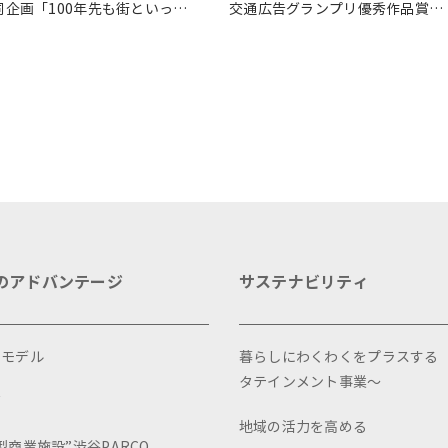
同企画「100年先も街といっし
交通広告グランプリ優秀作品賞を
に」をテーマに地域に根差した
受賞
ベントを多数開催！
のアドバンテージ
サステナビリティ
スモデル
暮らしにわくわくをプラスする
タテインメント事業～
画
地域の活力を高める
型商業施設”渋谷PARCO