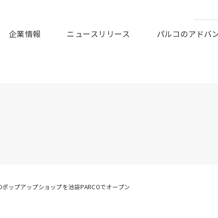
皆様に謹んでお見舞い申しあげますとともに、被災地の一日も早
企業情報
ニュースリリース
パルコのアドバ
lectionのポップアップショップを池袋PARCOでオープン