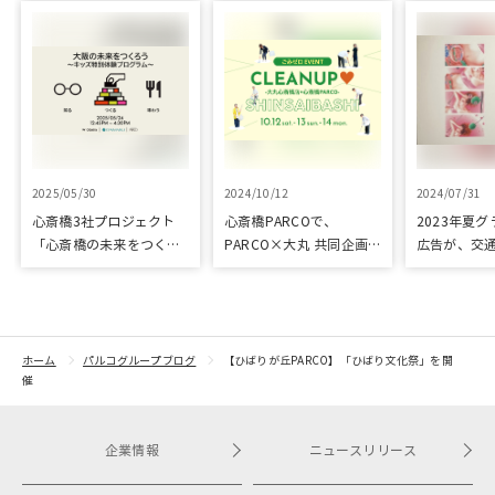
2025/05/30
2024/10/12
2024/07/31
心斎橋3社プロジェクト
心斎橋PARCOで、
2023年夏
「心斎橋の未来をつくろ
PARCO×大丸 共同企画
広告が、交
う～キッズ特別体験プロ
「100年先も街といっし
プリ優秀作
グラム～」実施レポート
ょに」をテーマに地域に
根差したイベントを多数
開催！
ホーム
パルコグループブログ
【ひばりが丘PARCO】「ひばり文化祭」を開
催
企業情報
ニュースリリース