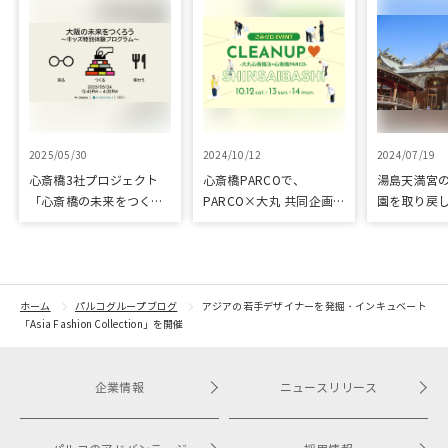
2025/05/30
2024/10/12
2024/07/19
心斎橋3社プロジェクト
心斎橋PARCOで、
湯島天満宮
「心斎橋の未来をつくろ
PARCO×大丸 共同企画
園を取り戻
う～キッズ特別体験プロ
「100年先も街といっし
再生に向け
グラム～」実施レポート
ょに」をテーマに地域に
りました
根差したイベントを多数
開催！
ホーム
パルコグループブログ
アジアの若手デザイナーを発掘・インキュベート
「Asia Fashion Collection」を開催
企業情報
ニュースリリース