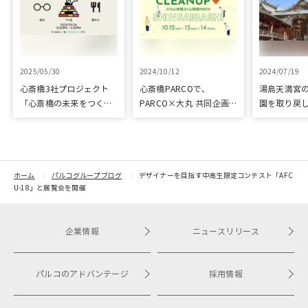
2025/05/30
2024/10/12
2024/07/19
心斎橋3社プロジェクト
心斎橋PARCOで、
湯島天満宮
「心斎橋の未来をつくろ
PARCO×大丸 共同企画
園を取り戻
う～キッズ特別体験プロ
「100年先も街といっし
再生に向け
グラム～」実施レポート
ょに」をテーマに地域に
りました
根差したイベントを多数
開催！
ホーム
パルコグループブログ
デザイナーを目指す中高生限定コンテスト「AFC
U-18」と展覧会を開催
企業情報
ニュースリリース
パルコのアドバンテージ
採用情報