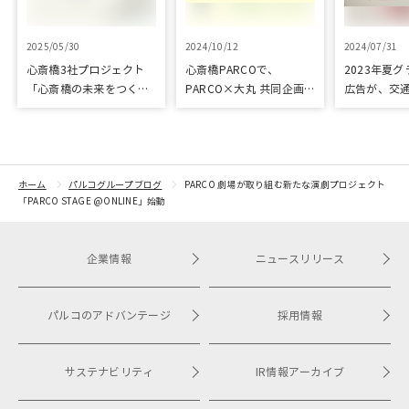
2025/05/30
2024/10/12
2024/07/31
心斎橋3社プロジェクト
心斎橋PARCOで、
2023年夏
「心斎橋の未来をつくろ
PARCO×大丸 共同企画
広告が、交
う～キッズ特別体験プロ
「100年先も街といっし
プリ優秀作
グラム～」実施レポート
ょに」をテーマに地域に
根差したイベントを多数
開催！
ホーム
パルコグループブログ
PARCO 劇場が取り組む新たな演劇プロジェクト
「PARCO STAGE @ONLINE」始動
企業情報
ニュースリリース
パルコのアドバンテージ
採用情報
サステナビリティ
IR情報アーカイブ