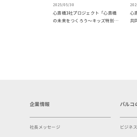
2025/05/30
202
心斎橋3社プロジェクト「心斎橋
心
の未来をつくろう～キッズ特別体
共
験プログラム～」実施レポート
ょ
イ
企業情報
パルコ
社長メッセージ
ビジネ