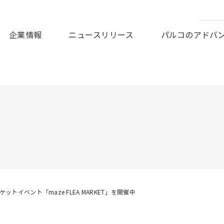
皆様に謹んでお見舞い申しあげますとともに、被災地の一日も早
企業情報
ニュースリリース
パルコのアドバ
ットイベント「maze FLEA MARKET」を開催中