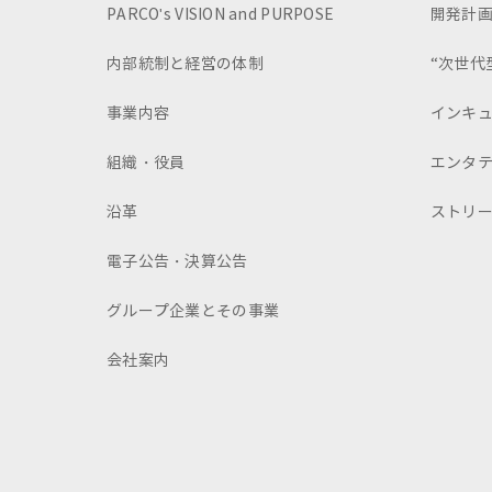
PARCO's VISION and PURPOSE
開発計
内部統制と経営の体制
“次世代
事業内容
インキ
組織・役員
エンタ
沿革
ストリ
電子公告・決算公告
グループ企業とその事業
会社案内