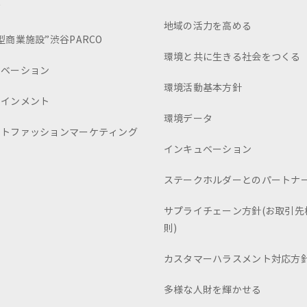
画
地域の活力を高める
型商業施設”渋谷PARCO
環境と共に生きる社会をつくる
ュベーション
環境活動基本方針
テインメント
環境データ
ートファッションマーケティング
インキュベーション
ステークホルダーとのパートナ
サプライチェーン方針(お取引先
則)
カスタマーハラスメント対応方
多様な人財を輝かせる