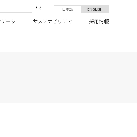
日本語
ENGLISH
い復旧を、心よりお祈り申しあげます。
ンテージ
サステナビリティ
採用情報