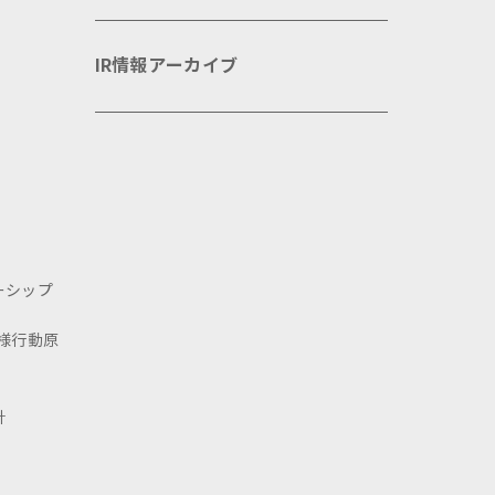
IR情報アーカイブ
ーシップ
様行動原
針