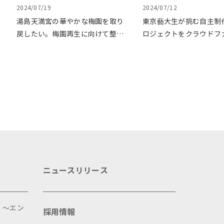
2024/07/19
2024/07/12
湯島天満宮の華やかな梅園を取り
東京藝大生が挑む自主制
戻したい。梅園再生に向けて整備
ロジェクトをクラウドフ
が始まりました
ングで応援
ニュースリリース
 ～エン
採用情報