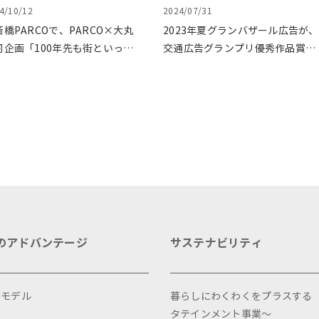
4/10/12
2024/07/31
斎橋PARCOで、PARCO×大丸
2023年夏グランバザール広告が、
同企画「100年先も街といっし
交通広告グランプリ優秀作品賞を
に」をテーマに地域に根差した
受賞
ベントを多数開催！
のアドバンテージ
サステナビリティ
スモデル
暮らしにわくわくをプラスする
タテインメント事業～