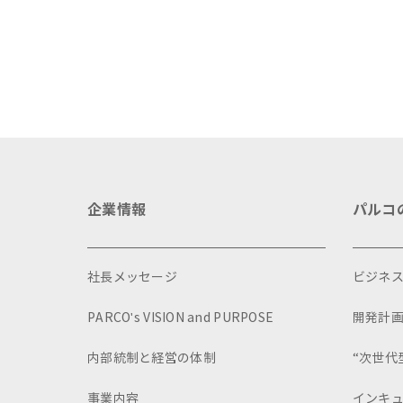
イ
企業情報
パルコ
社長メッセージ
ビジネ
PARCO's VISION and PURPOSE
開発計
内部統制と経営の体制
“次世代
事業内容
インキ