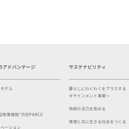
ベントを多数開催！
のアドバンテージ
サステナビリティ
スモデル
暮らしにわくわくをプラスする
タテインメント事業～
画
地域の活力を高める
型商業施設”渋谷PARCO
環境と共に生きる社会をつくる
ュベーション