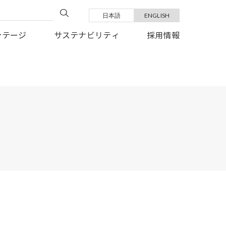
日本語
ENGLISH
い復旧を、心よりお祈り申しあげます。
ンテージ
サステナビリティ
採用情報