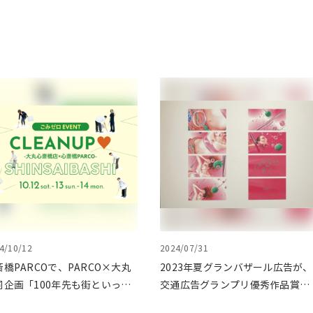
4/10/12
2024/07/31
斎橋PARCOで、PARCO×大丸
2023年夏グランバザール広告が、
同企画「100年先も街といっし
交通広告グランプリ優秀作品賞を
に」をテーマに地域に根差した
受賞