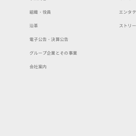
組織・役員
エンタ
沿革
ストリ
電子公告・決算公告
グループ企業とその事業
会社案内