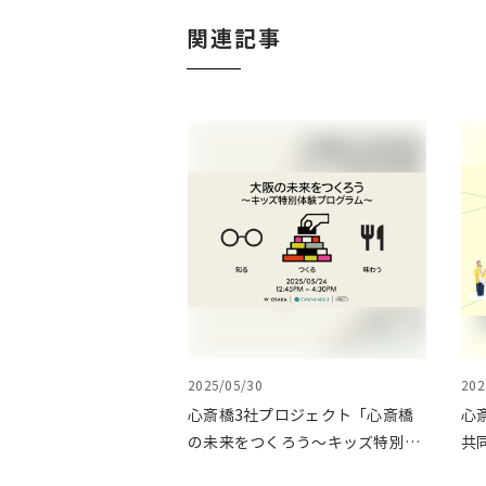
関連記事
2025/05/30
202
心斎橋3社プロジェクト「心斎橋
心
の未来をつくろう～キッズ特別体
共
験プログラム～」実施レポート
ょ