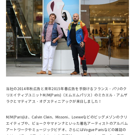
当社の2014年秋広告と来年2015年春広告を手掛けるフランス・パリのク
リエイティブユニットM/M(Paris)（エムエムパリス）のミカエル・アムザ
ラクとマティアス・オグスティニアックが来日しました！
M/M(Paris)は、Calvin Clein、Missoni、Loeweなどのビッグメゾンのクリ
エイティブや、ビョークやマドンナといった著名アーティストのアルバム
アートワークやミュージックビデオ、さらにはVogue Parisなどの雑誌の