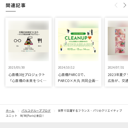
関連記事
2025/05/30
2024/10/12
2024/07/31
心斎橋3社プロジェクト
心斎橋PARCOで、
2023年夏
「心斎橋の未来をつくろ
PARCO×大丸 共同企画
広告が、交
う～キッズ特別体験プロ
「100年先も街といっし
プリ優秀作
グラム～」実施レポート
ょに」をテーマに地域に
根差したイベントを多数
開催！
ホーム
パルコグループブログ
世界で活躍するフランス・パリのクリエイティブ
ユニット M/M(Paris)来日！