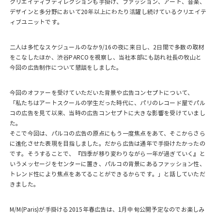
クリエイティブディレクションも手掛け、ファッション、アート、音楽、
デザインと多分野において20年以上にわたり活躍し続けているクリエイテ
ィブユニットです。
二人は多忙なスケジュールのなか9/16の夜に来日し、2日間で多数の取材
をこなしたほか、渋谷PARCOを視察し、当社本部にも訪れ社長の牧山と
今回の広告制作について懇談をしました。
今回のオファーを受けていただいた背景や広告コンセプトについて、
「私たちはアートスクールの学生だった時代に、パリのレコード屋でパル
コの広告を見て以来、当時の広告コンセプトに大きな影響を受けていまし
た。
そこで今回は、パルコの広告の原点にもう一度焦点をあて、そこからさら
に進化させた表現を目指しました。だから広告は通年で手掛けたかったの
です。そうすることで、『四季が移り変わりながら一年が過ぎていく』と
いうメッセージをセンターに置き、パルコの背景にあるファッション性、
トレンド性により焦点をあてることができるからです。」と話していただ
きました。
M/M(Paris)が手掛ける2015年春広告は、1月中旬公開予定なのでお楽しみ