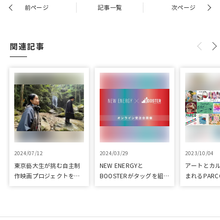
前ページ
記事一覧
次ページ
関連記事
2024/07/12
2024/03/29
2023/10/04
東京藝大生が挑む自主制
NEW ENERGYと
アートとカ
作映画プロジェクトをク
BOOSTERがタッグを組
まれるPARC
ラウドファンディングで
み、新進気鋭クリエイタ
ART & CULT
応援
ーを支援！