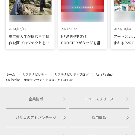
2024/07/12
2024/03/29
2023/10/04
東京藝大生が挑む自主制
NEW ENERGYと
アートとカ
作映画プロジェクトをク
BOOSTERがタッグを組
まれるPARC
ラウドファンディングで
み、新進気鋭クリエイタ
ART & CULT
応援
ーを支援！
ホーム
サステナビリティ
サステナビリティブログ
Asia Fashion
Collection 東京ランウェイを開催いたしました
企業情報
ニュースリリース
パルコのアドバンテージ
採用情報