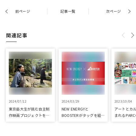
前ページ
記事一覧
次ページ
関連記事
2024/07/12
2024/03/29
2023/10/04
東京藝大生が挑む自主制
NEW ENERGYと
アートとカ
作映画プロジェクトをク
BOOSTERがタッグを組
まれるPARC
ラウドファンディングで
み、新進気鋭クリエイタ
ART & CULT
応援
ーを支援！