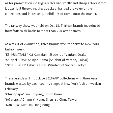
As for presentations, designers received strictly and sharp advices from
judges, but these direct feedbacks enhanced the value of their
collections and increased possibilities of come onto the market.
The ranway show was held on Oct 18. Thirteen brands introduced
from four to six looks to more than 700 attendances.
As a result of evaluation, three brands won the ticket to New York
fashion week.
"KEI KUMATANI " Kei Kumatani (Student of Vantan, Osaka)
"Shinpei SOMA" Shinpei Soma (Student of Vantan, Tokyo)
"ZOKUZOKUB" Takuma Hoshi (Student of Vantan, Tokyo)
These brands will introduce 2016A/W collections with three Asian
brands elected by each country stage, at New York fashion week in
February.
"Chungpepe" Lim Eoryung, South Korea
"(A) crypsis" Chang Yi-Hung, Shen Izu-Chin, Taiwan
"KURT HO" Kurt Ho, Hong Kong