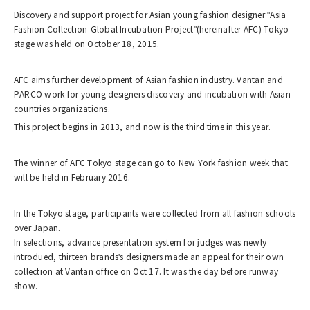
Discovery and support project for Asian young fashion designer "Asia
Fashion Collection-Global Incubation Project"(hereinafter AFC) Tokyo
stage was held on October 18, 2015.
AFC aims further development of Asian fashion industry. Vantan and
PARCO work for young designers discovery and incubation with Asian
countries organizations.
This project begins in 2013, and now is the third time in this year.
The winner of AFC Tokyo stage can go to New York fashion week that
will be held in February 2016.
In the Tokyo stage, participants were collected from all fashion schools
over Japan.
In selections, advance presentation system for judges was newly
introdued, thirteen brands's designers made an appeal for their own
collection at Vantan office on Oct 17. It was the day before runway
show.