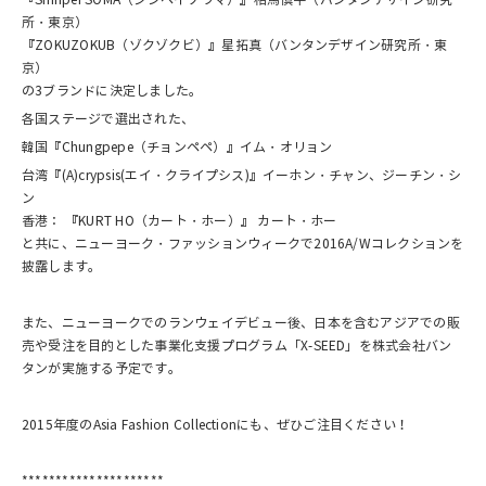
所・東京）
『ZOKUZOKUB（ゾクゾクビ）』星拓真（バンタンデザイン研究所・東
京）
の3ブランドに決定しました。
各国ステージで選出された、
韓国『Chungpepe（チョンペペ）』イム・オリョン
台湾『(A)crypsis(エイ・クライプシス)』イーホン・チャン、ジーチン・シ
ン
香港： 『KURT HO（カート・ホー）』 カート・ホー
と共に、ニューヨーク・ファッションウィークで2016A/Wコレクションを
披露します。
また、ニューヨークでのランウェイデビュー後、日本を含むアジアでの販
売や受注を目的とした事業化支援プログラム「X-SEED」を株式会社バン
タンが実施する予定です。
2015年度のAsia Fashion Collectionにも、ぜひご注目ください！
*********************