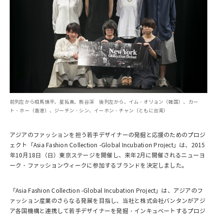
前列左から相馬慎平、星拓真、熊谷渓 後列左から、イム・オリョン（韓国）、カー
ト・ホー（香港）、ジーチン・シン、イーホン・チャン（ともに台湾）
アジアのファッションを担う若手デザイナーの発掘と応援のためのプロジ
ェクト「Asia Fashion Collection -Global Incubation Project」は、2015
年10月18日（日）東京ステージを開催し、来年2月に開催されるニューヨ
ーク・ファッションウィークに参加するブランドを決定しました。
「Asia Fashion Collection -Global Incubation Project」は、アジアのフ
ァッション産業のさらなる発展を目指し、当社と株式会社バンタンがアジ
ア各国機構と連携して若手デザイナーを発掘・インキュベートするプロジ