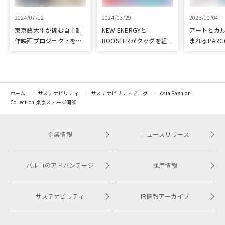
2024/07/12
2024/03/29
2023/10/04
東京藝大生が挑む自主制
NEW ENERGYと
アートとカ
作映画プロジェクトをク
BOOSTERがタッグを組
まれるPARC
ラウドファンディングで
み、新進気鋭クリエイタ
ART & CULT
応援
ーを支援！
ホーム
サステナビリティ
サステナビリティブログ
Asia Fashion
Collection 東京ステージ開催
企業情報
ニュースリリース
パルコのアドバンテージ
採用情報
サステナビリティ
IR情報アーカイブ