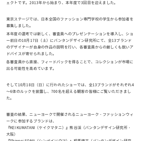
ェクトです。2013年から始まり、本年度で3回目を迎えました。
東京ステージでは、日本全国のファッション専門学校の学生から参加者を
募集しました。
本年度の選考では新しく、審査員へのプレゼンテーションを導入し、ショ
ー前日の10月17日（土）にバンタンデザイン研究所にて、全13ブランド
のデザイナーが自身の作品の説明を行い、各審査員からの厳しくも鋭いア
ドバイスが寄せられました。
各審査員から直接、フィードバックを得ることで、コレクションが市場に
出る可能性を高めています。
そして10月18日（日）に行われたショーでは、全13ブランドがそれぞれ4
～6体のルックを披露し、700名を超える観客の皆様にご覧いただきまし
た。
審査の結果、ニューヨークで開催されるニューヨーク・ファッションウィ
ークに参加するブランドは、
『KEI KUMATANI（ケイクマタニ）』熊谷渓（バンタンデザイン研究所・
大阪）
『Shinpei SOMA（シンペイソウマ）』相馬慎平（バンタンデザイン研究