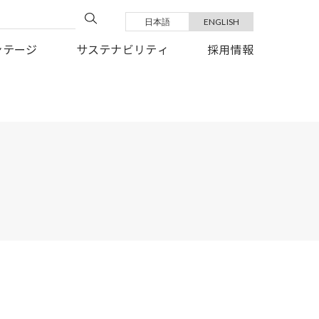
日本語
ENGLISH
い復旧を、心よりお祈り申しあげます。
ンテージ
サステナビリティ
採用情報