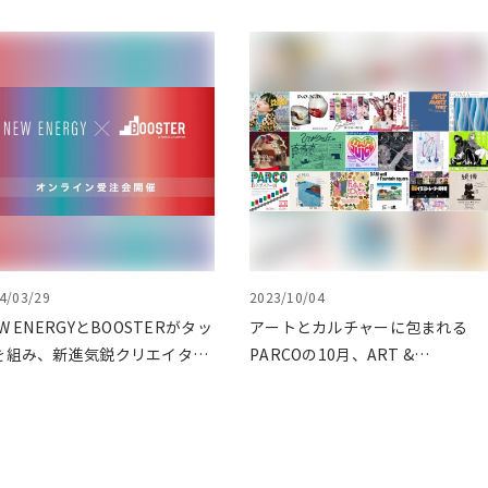
4/03/29
2023/10/04
W ENERGYとBOOSTERがタッ
アートとカルチャーに包まれる
を組み、新進気鋭クリエイター
PARCOの10月、ART &
支援！
CULTURE DAYS