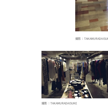
撮影：TAKAMURADAISU
撮影：TAKAMURADAISUKE