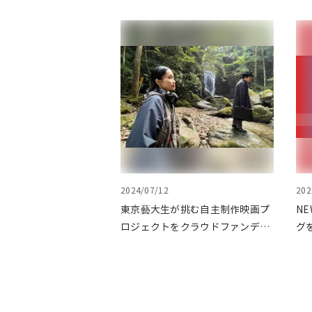
2024/07/12
202
東京藝大生が挑む自主制作映画プ
NE
ロジェクトをクラウドファンディ
グ
ングで応援
を