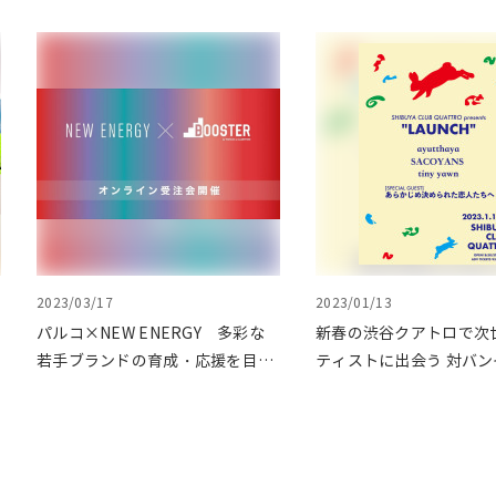
2023/03/17
2023/01/13
パルコ×NEW ENERGY 多彩な
新春の渋谷クアトロで次
若手ブランドの育成・応援を目的
ティストに出会う 対バン
としたオンライン受注会第二弾を
ト"LAUNCH(ローンチ)"v
BOOSTERで開催
催致しました