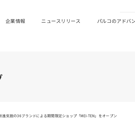
皆様に謹んでお見舞い申しあげますとともに、被災地の一日も早
企業情報
ニュースリリース
パルコのアドバ
グ
新進気鋭の36ブランドによる期間限定ショップ「MEI-TEN」をオープン