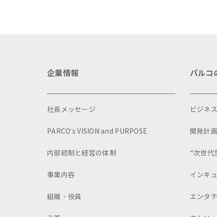
企業情報
パルコ
社長メッセージ
ビジネ
PARCO's VISION and PURPOSE
開発計
内部統制と経営の体制
“次世代
事業内容
インキ
組織・役員
エンタ