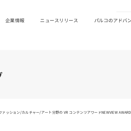
皆様に謹んでお見舞い申しあげますとともに、被災地の一日も早
企業情報
ニュースリリース
パルコのアドバ
グ
ファッション/カルチャー/アート分野の VR コンテンツアワードNEWVIEW AWARDS