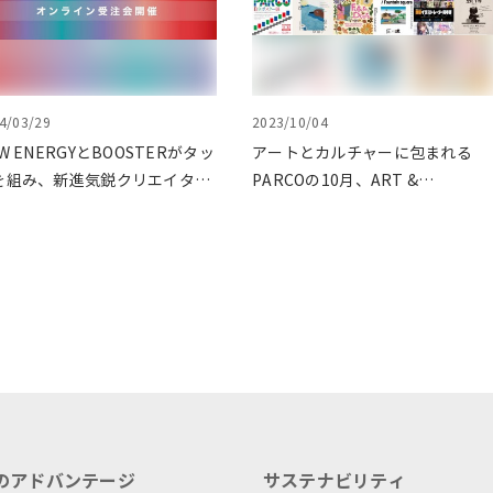
4/03/29
2023/10/04
W ENERGYとBOOSTERがタッ
アートとカルチャーに包まれる
を組み、新進気鋭クリエイター
PARCOの10月、ART &
支援！
CULTURE DAYS
のアドバンテージ
サステナビリティ