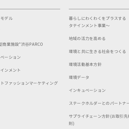
スモデル
暮らしにわくわくをプラスする
タテインメント事業～
画
地域の活力を高める
型商業施設”渋谷PARCO
環境と共に生きる社会をつくる
ュベーション
環境活動基本方針
テインメント
環境データ
ートファッションマーケティング
インキュベーション
ステークホルダーとのパートナ
サプライチェーン方針(お取引先
則)