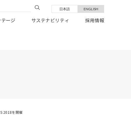
日本語
ENGLISH
い復旧を、心よりお祈り申しあげます。
ンテージ
サステナビリティ
採用情報
 2018を開催