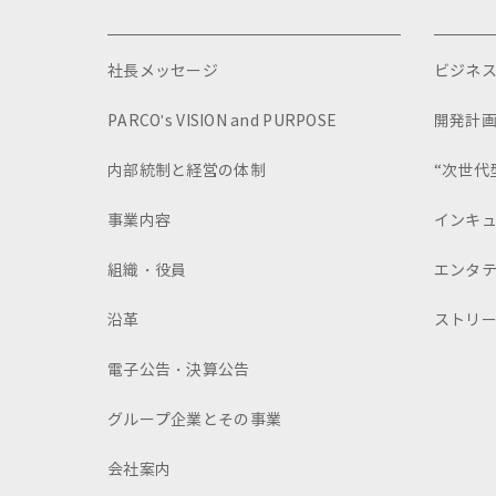
社長メッセージ
ビジネ
PARCO's VISION and PURPOSE
開発計
内部統制と経営の体制
“次世代
事業内容
インキ
組織・役員
エンタ
沿革
ストリ
電子公告・決算公告
グループ企業とその事業
会社案内