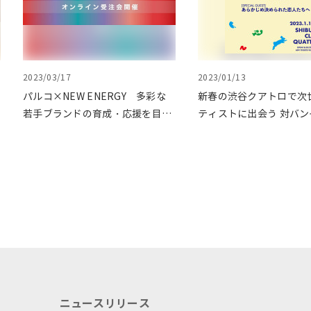
2023/03/17
2023/01/13
パルコ×NEW ENERGY 多彩な
新春の渋谷クアトロで次
若手ブランドの育成・応援を目的
ティストに出会う 対バン
としたオンライン受注会第二弾を
ト"LAUNCH(ローンチ)"v
BOOSTERで開催
催致しました
ニュースリリース