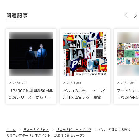
関連記事
2024/05/27
2023/11/08
2023/10/04
「PARCO劇場開場50周年
パルコの広告 ～「パ
アートとカ
記念シリーズ」から『ラ
ルコを広告する」展覧会
まれるPARC
ビット・ホール』が読売
を開催
ART & CULT
演劇大賞の優秀作品賞に
選出
ホーム
サステナビリティ
サステナビリティブログ
パルコが運営する渋谷
のミニシアター「シネクイント」が渋谷に復活オープン