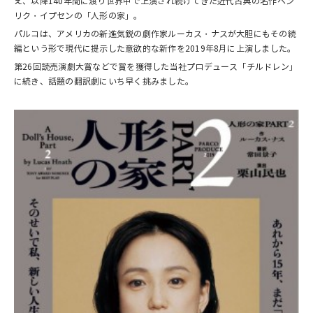
え、以降140年間に渡り世界中で上演され続けてきた近代古典の名作ヘン
リク・イプセンの「人形の家」。
パルコは、アメリカの新進気鋭の劇作家ルーカス・ナスが大胆にもその続
編という形で現代に提示した意欲的な新作を2019年8月に上演しました。
第26回読売演劇大賞などで賞を獲得した当社プロデュース「チルドレン」
に続き、話題の翻訳劇にいち早く挑みました。