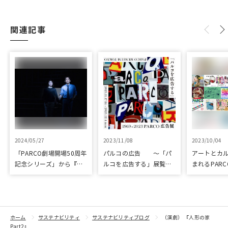
関連記事
2024/05/27
2023/11/08
2023/10/04
「PARCO劇場開場50周年
パルコの広告 ～「パ
アートとカ
記念シリーズ」から『ラ
ルコを広告する」展覧会
まれるPARC
ビット・ホール』が読売
を開催
ART & CULT
演劇大賞の優秀作品賞に
選出
ホーム
サステナビリティ
サステナビリティブログ
（演劇） 『人形の家
Part2』