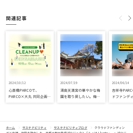
関連記事
2024/10/12
2024/07/19
2024/06/14
心斎橋PARCOで、
湯島天満宮の華やかな梅
吉祥寺PAR
PARCO×大丸 共同企画
園を取り戻したい。梅園
ドファンデ
「100年先も街といっし
再生に向けて整備が始ま
「屋上イベ
ょに」をテーマに地域に
りました
プロジェク
根差したイベントを多数
ドファンデ
開催！
ホーム
サステナビリティ
サステナビリティブログ
クラウドファンディン