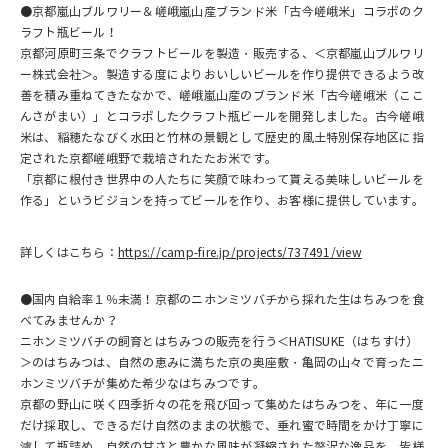
●京都嵐山ブルワリー＆嵯峨嵐山産ブランド米「古今嵯峨米」コラボのク
ラフト瓶ビール！
京都河原町三条でクラフトビールを製造・販売する、＜京都嵐山ブルワリ
ー株式会社＞。製造する度によりおいしいビールを作り提供できるよう改
善を積み重ねてきたなかで、嵯峨嵐山産のブランド米「古今嵯峨米（ここ
んさがまい）」とコラボしたクラフト瓶ビールを開発しました。古今嵯峨
米は、稲穂たなびく水田と竹林の景観として歴史的風土特別保存地区に指
定された京都嵯峨野で栽培されたたお米です。
「京都に根付き世界中の人たちに笑顔で味わって貰える美味しいビールを
作る」というビジョンを持ってビールを作り、お客様に提供しています。
詳しくはこちら：
https://camp-fire.jp/projects/737491/view
●国内自給率１％未満！京都のニホンミツバチから採れた生はちみつを食
べてみませんか？
ニホンミツバチの飼育とはちみつの販売を行う＜HATISUKE（はちすけ）
＞のはちみつは、自然の恵みに満ちた京の奥座敷・亀岡の山々で育ったニ
ホンミツバチが集めた希少なはちみつです。
京都の野山に咲く四季折々の花を飛び回って集めたはちみつを、年に一度
だけ採取し、できるだけ自然のままの状態で、垂れ蜜で時間をかけ丁寧に
濾して瓶詰め。自然の甘さと豊かな風味が凝縮された贅沢な逸品を、皆様