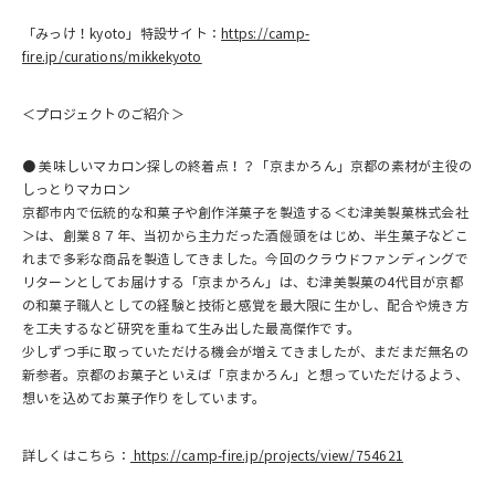
「みっけ！kyoto」特設サイト：
https://camp-
fire.jp/curations/mikkekyoto
＜プロジェクトのご紹介＞
● 美味しいマカロン探しの終着点！？「京まかろん」京都の素材が主役の
しっとりマカロン
京都市内で伝統的な和菓子や創作洋菓子を製造する＜む津美製菓株式会社
＞は、創業８７年、当初から主力だった酒饅頭をはじめ、半生菓子などこ
れまで多彩な商品を製造してきました。今回のクラウドファンディングで
リターンとしてお届けする「京まかろん」は、む津美製菓の4代目が京都
の和菓子職人としての経験と技術と感覚を最大限に生かし、配合や焼き方
を工夫するなど研究を重ねて生み出した最高傑作です。
少しずつ手に取っていただける機会が増えてきましたが、まだまだ無名の
新参者。京都のお菓子といえば「京まかろん」と想っていただけるよう、
想いを込めてお菓子作りをしています。
詳しくはこちら：
https://camp-fire.jp/projects/view/754621