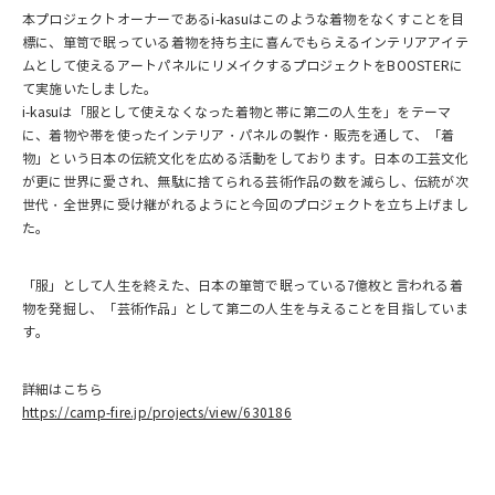
本プロジェクトオーナーであるi-kasuはこのような着物をなくすことを目
標に、箪笥で眠っている着物を持ち主に喜んでもらえるインテリアアイテ
ムとして使えるアートパネルにリメイクするプロジェクトをBOOSTERに
て実施いたしました。
i-kasuは「服として使えなくなった着物と帯に第二の人生を」をテーマ
に、着物や帯を使ったインテリア・パネルの製作・販売を通して、「着
物」という日本の伝統文化を広める活動をしております。日本の工芸文化
が更に世界に愛され、無駄に捨てられる芸術作品の数を減らし、伝統が次
世代・全世界に受け継がれるようにと今回のプロジェクトを立ち上げまし
た。
「服」として人生を終えた、日本の箪笥で眠っている7億枚と言われる着
物を発掘し、「芸術作品」として第二の人生を与えることを目指していま
す。
詳細はこちら
https://camp-fire.jp/projects/view/630186