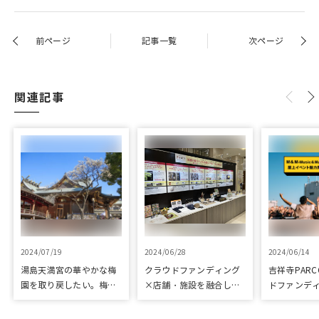
前ページ
記事一覧
次ページ
関連記事
2024/07/19
2024/06/28
2024/06/14
湯島天満宮の華やかな梅
クラウドファンディング
吉祥寺PAR
園を取り戻したい。梅園
×店舗・施設を融合し
ドファンデ
再生に向けて整備が始ま
た、京都の魅力発信プロ
「屋上イベ
りました
ジェクト「みっけ！
プロジェク