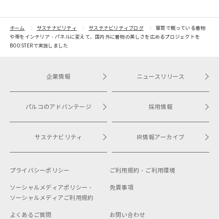
kyoto」 ～プロジェク
ドファンデ
トをピックアップしてご
紹介
ホーム
サステナビリティ
サステナビリティブログ
箪笥で眠っている着物
や帯をインテリア・パネルに変えて、国内外に着物の美しさを広めるプロジェクトを
BOOSTERで実施しました
企業情報
ニュースリリース
パルコのアドバンテージ
採用情報
サステナビリティ
IR情報アーカイブ
プライバシーポリシー
ご利用規約・
ご利用環境
ソーシャルメディアポリシー・
免責事項
ソーシャルメディアご利用規約
よくあるご質問
お問い合わせ