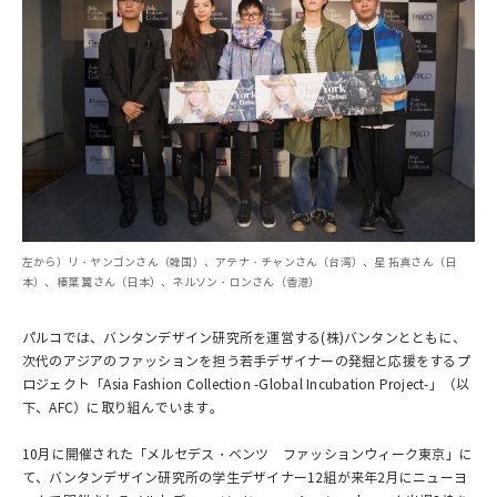
左から）リ・ヤンゴンさん（韓国）、アテナ・チャンさん（台湾）、星 拓真さん（日
本）、榛葉 翼さん（日本）、ネルソン・ロンさん（香港）
パルコでは、バンタンデザイン研究所を運営する(株)バンタンとともに、
次代のアジアのファッションを担う若手デザイナーの発掘と応援をするプ
ロジェクト「Asia Fashion Collection -Global Incubation Project-」（以
下、AFC）に取り組んでいます。
10月に開催された「メルセデス・ベンツ ファッションウィーク東京」に
て、バンタンデザイン研究所の学生デザイナー12組が来年2月にニューヨ