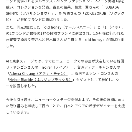
ークで開催されるメルセデス・ベンツ ファッション・ウィーク出場3枠を
競い、コレクションを発表。審査の結果、榛葉 翼さんの「TSUBASA
SHINYO（ツバサシンヨウ）」、星 拓真さんの「ZOKUZOKUB（ゾクゾク
ビ）」が参加ブランドに選ばれました。
また、同点3位だった「old honey（オールドハニー）」と「1.（イチ）」
の2ブランドが最後の1枠の候補ブランドに選出され、1か月後に行われた
再審査で原まり奈さんと鈴木優さんが手掛ける「old honey」が選ばれま
した。
AFC東京ステージでは、すでにニューヨークでの参加が決定している韓国
リ・ヤンゴンさんの「
noirer（ノイア）
」、台湾アテナ・チャンさんの
「
Athena Chuang（アテナ・チャン）
」、香港ネルソン・ロンさんの
「
NelsonBlackle（ネルソンブラックル）
」もゲストとして参加し、ショ
ーを披露しました。
今後も引き続き、ニューヨークステージ開催および、その後の展開に向け
た取り組みを継続して行うことで、日本とアジアの若手デザイナーを支援
していきます。