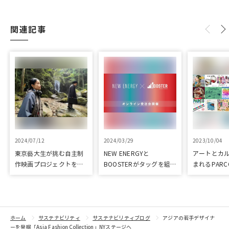
関連記事
2024/07/12
2024/03/29
2023/10/04
東京藝大生が挑む自主制
NEW ENERGYと
アートとカ
作映画プロジェクトをク
BOOSTERがタッグを組
まれるPARC
ラウドファンディングで
み、新進気鋭クリエイタ
ART & CULT
応援
ーを支援！
ホーム
サステナビリティ
サステナビリティブログ
アジアの若手デザイナ
ーを発掘「Asia Fashion Collection」NYステージへ