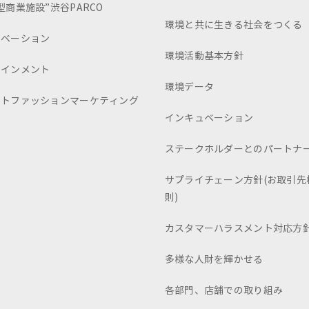
型商業施設”渋谷PARCO
環境と共に生きる社会をつくる
ュベーション
環境活動基本方針
テインメント
環境データ
ートファッションマーケティング
インキュベーション
ステークホルダーとのパートナ
サプライチェーン方針(お取引先
則)
カスタマーハラスメント対応方
多様な人財を輝かせる
各部門、店舗での取り組み