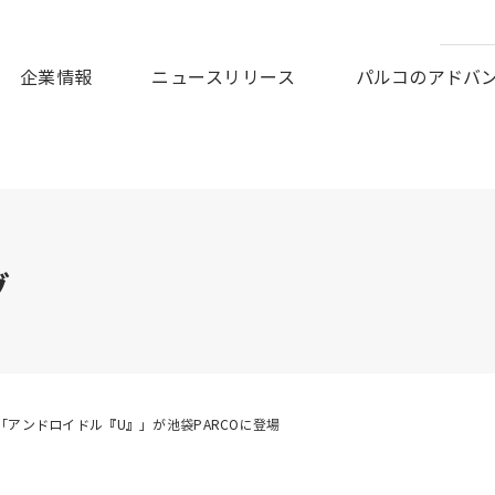
皆様に謹んでお見舞い申しあげますとともに、被災地の一日も早
企業情報
ニュースリリース
パルコのアドバ
グ
「アンドロイドル『U』」が池袋PARCOに登場