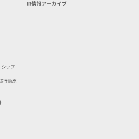
IR情報アーカイブ
ーシップ
様行動原
針