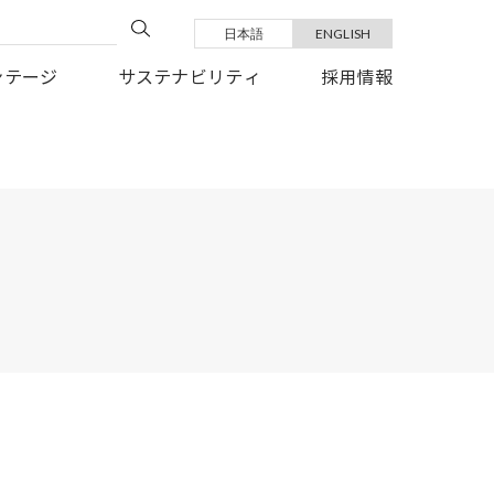
日本語
ENGLISH
い復旧を、心よりお祈り申しあげます。
ンテージ
サステナビリティ
採用情報