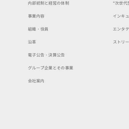
内部統制と経営の体制
“次世代
事業内容
インキ
組織・役員
エンタ
沿革
ストリ
電子公告・決算公告
グループ企業とその事業
会社案内