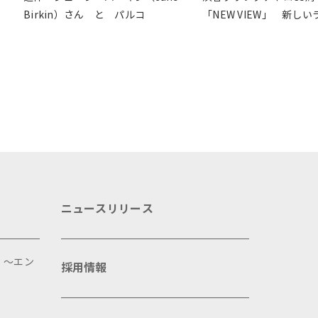
Birkin）さん と パルコ
「NEW VIEW」 新し
ウス像を目指したSDG’s
開
ニュースリリース
 ～エン
採用情報