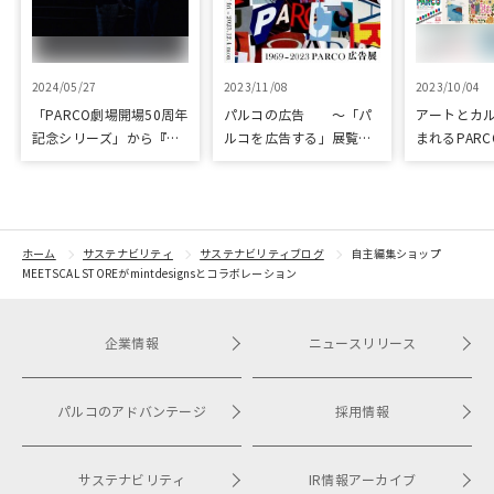
2024/05/27
2023/11/08
2023/10/04
「PARCO劇場開場50周年
パルコの広告 ～「パ
アートとカ
記念シリーズ」から『ラ
ルコを広告する」展覧会
まれるPARC
ビット・ホール』が読売
を開催
ART & CULT
演劇大賞の優秀作品賞に
選出
ホーム
サステナビリティ
サステナビリティブログ
自主編集ショップ
MEETSCAL STOREがmintdesignsとコラボレーション
企業情報
ニュースリリース
パルコのアドバンテージ
採用情報
サステナビリティ
IR情報アーカイブ