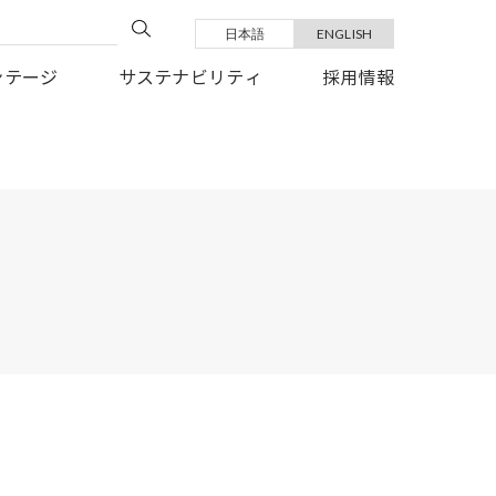
日本語
ENGLISH
い復旧を、心よりお祈り申しあげます。
ンテージ
サステナビリティ
採用情報