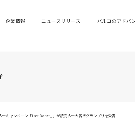
皆様に謹んでお見舞い申しあげますとともに、被災地の一日も早
企業情報
ニュースリリース
パルコのアドバ
グ
広告キャンペーン「Last Dance_」が読売広告大賞準グランプリを受賞