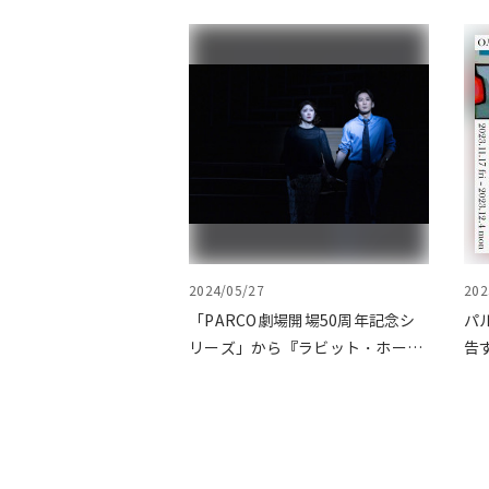
2024/05/27
202
「PARCO劇場開場50周年記念シ
パ
リーズ」から『ラビット・ホー
告
ル』が読売演劇大賞の優秀作品賞
に選出