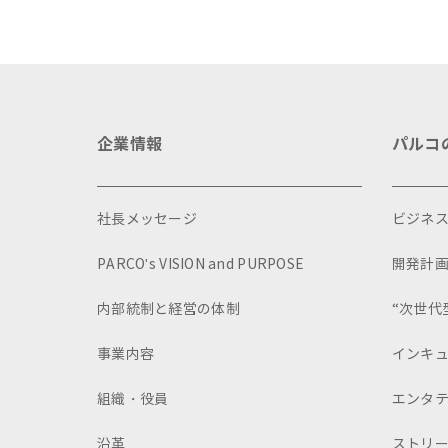
企業情報
パルコ
社長メッセージ
ビジネ
PARCO's VISION and PURPOSE
開発計
内部統制と経営の体制
“次世代
事業内容
インキ
組織・役員
エンタ
沿革
ストリ